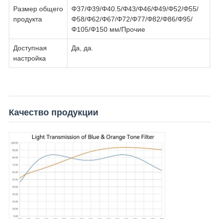
Размер общего
Φ37/Φ39/Φ40.5/Φ43/Φ46/Φ49/Φ52/Φ55/
продукта
Φ58/Φ62/Φ67/Φ72/Φ77/Φ82/Φ86/Φ95/
Φ105/Φ150 мм/Прочие
Доступная
Да, да.
настройка
Качество продукции