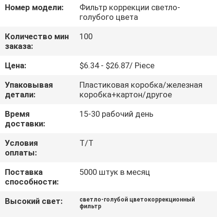
КАЧЕСТВА
Номер модели:
Фильтр коррекции светло-
голубого цвета
СВЯЖИТЕСЬ
Количество мин
100
заказа:
МЫ
Цена:
$6.34 - $26.87/ Piece
СПРОСИТЕ
Упаковывая
Пластиковая коробка/железная
детали:
коробка+картон/другое
ЦИТАТУ
Время
15-30 рабочий день
доставки:
SITEMAP
Условия
Т/Т
оплаты:
PRIVACY
Поставка
5000 штук в месяц
POLICY
способности:
Высокий свет:
светло-голубой цветокоррекционный
фильтр
,