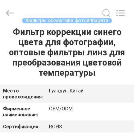
Bright
Shadow
Technology
Ltd..
All
Фильтры объектива фотоаппарата
Rights
Reserved.
Фильтр коррекции синего
ДОМ
цвета для фотографии,
ПРОДУКТЫ
оптовые фильтры линз для
преобразования цветовой
О
температуры
НАС
Место
Гуандун, Китай
происхождения:
ПУТЕШЕСТВИЕ
ФАБРИКИ
Фирменное
OEM/ODM
наименование:
ПРОВЕРКА
Сертификация:
ROHS