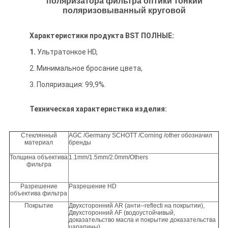
поляризатора фильтра оптики тонкий
поляризовыванный круговой
Характеристики продукта BST ПОЛНЫЕ:
1.
Ультратонкое HD,
2. Минимальное бросание цвета,
3. Поляризация: 99,9%.
Техническая характеристика изделия:
Стеклянный
AGC /Germany SCHOTT /Corning /other обозначил
материал
бренды
Толщина объектива
1.1mm/1.5mm/2.0mm/Others
фильтра
Разрешение
Разрешение HD
объектива фильтра
Покрытие
Двухсторонний AR (анти--reflecti на покрытии),
Двухсторонний AF (водоустойчивый,
доказательство масла и покрытие доказательства
царапины)