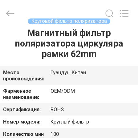
Bright
Shadow
Technology
Ltd..
All
Круговой фильтр поляризатора
Rights
Reserved.
Магнитный фильтр
ДОМ
поляризатора циркуляра
ПРОДУКТЫ
рамки 62mm
О
Место
Гуандун, Китай
происхождения:
НАС
Фирменное
OEM/ODM
наименование:
ПУТЕШЕСТВИЕ
Сертификация:
ROHS
ФАБРИКИ
Номер модели:
Круглый фильтр
ПРОВЕРКА
Количество мин
100