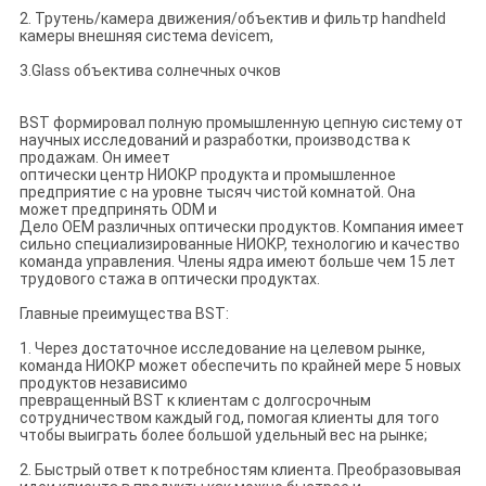
2. Трутень/камера движения/объектив и фильтр handheld
камеры внешняя система devicem,
3.Glass объектива солнечных очков
BST формировал полную промышленную цепную систему от
научных исследований и разработки, производства к
продажам. Он имеет
оптически центр НИОКР продукта и промышленное
предприятие с на уровне тысяч чистой комнатой. Она
может предпринять ODM и
Дело OEM различных оптически продуктов. Компания имеет
сильно специализированные НИОКР, технологию и качество
команда управления. Члены ядра имеют больше чем 15 лет
трудового стажа в оптически продуктах.
Главные преимущества BST:
1. Через достаточное исследование на целевом рынке,
команда НИОКР может обеспечить по крайней мере 5 новых
продуктов независимо
превращенный BST к клиентам с долгосрочным
сотрудничеством каждый год, помогая клиенты для того
чтобы выиграть более большой удельный вес на рынке;
2. Быстрый ответ к потребностям клиента. Преобразовывая