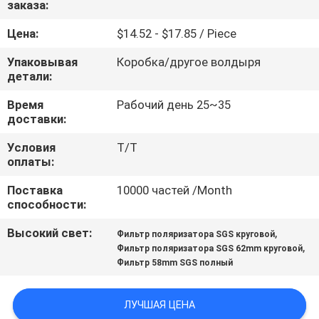
заказа:
КАЧЕСТВА
Цена:
$14.52 - $17.85 / Piece
СВЯЖИТЕСЬ
Упаковывая
Коробка/другое волдыря
МЫ
детали:
Время
Рабочий день 25~35
доставки:
СПРОСИТЕ
ЦИТАТУ
Условия
Т/Т
оплаты:
Поставка
10000 частей /Month
КАРТА
способности:
САЙТА
Высокий свет:
,
Фильтр поляризатора SGS круговой
,
Фильтр поляризатора SGS 62mm круговой
PRIVACY
Фильтр 58mm SGS полный
POLICY
ЛУЧШАЯ ЦЕНА