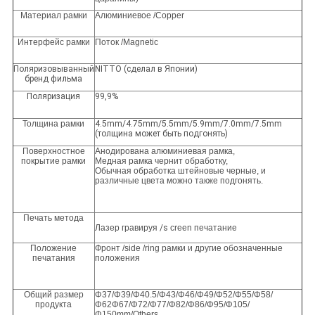
Материал рамки
Алюминиевое /Copper
Интерфейс рамки
Поток /Magnetic
Поляризовыванный
NITTO (сделал в Японии)
бренд фильма
Поляризация
99,9%
Толщина рамки
4.5mm/4.75mm/5.5mm/5.9mm/7.0mm/7.5mm
(толщина может быть подгонять)
Поверхностное
Анодирована алюминиевая рамка,
покрытие рамки
Медная рамка чернит обработку,
Обычная обработка штейновые черные, и
различные цвета можно также подгонять.
Печать метода
Лазер гравируя
/s
creen печатание
Положение
Фронт /side /ring рамки и другие обозначенные
печатания
положения
Общий размер
Φ37/Φ39/Φ40.5/Φ43/Φ46/Φ49/Φ52/Φ55/Φ58/
продукта
Φ62Φ67/Φ72/Φ77/Φ82/Φ86/Φ95/Φ105/
Φ150mm/Others