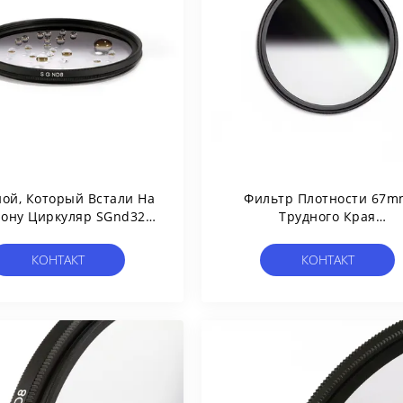
ой, Который Встали На
Фильтр Плотности 67m
рону Циркуляр SGnd32
Трудного Края
дуировал Фильтр Nd
Градуированный
Нейтральный
КОНТАКТ
КОНТАКТ