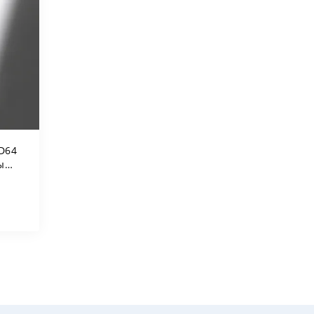
D64
ый