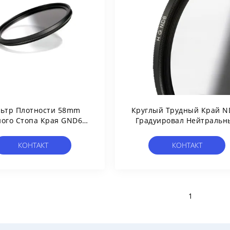
ьтр Плотности 58mm
Круглый Трудный Край N
ного Стопа Края GND64
Градуировал Нейтральн
6 Нейтральный
Фильтр Плотности
КОНТАКТ
КОНТАКТ
1