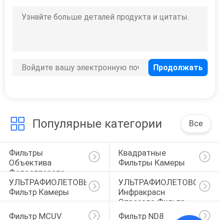
6
Фильтр ND1000
Популярные категории
Все
11
Нейтральный
Фильтры 
Квадратные 
Объектива 
Фильтры Камеры
фильтр ночи
Фотоаппарата
УЛЬТРАФИОЛЕТОВЫЙ 
УЛЬТРАФИОЛЕТОВОЕ 
Фильтр Камеры
Инфракрасн 
Отрезало Фильтр
Фильтр MCUV
Фильтр ND8