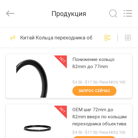
Bright
Shadow
Technology
Продукция
Ltd..
All
Rights
Reserved.
ДОМ
24
Китай Кольца переходника объектива
Фильтры
ПРОДУКТЫ
объектива
HOT
Понижение кольцо
82mm до 77mm
фотоаппарата
О
НАС
$4.50 - $17.50/ Piece MOQ:100
ЗАПРОС СЕЙЧАС
13
ПУТЕШЕСТВИЕ
Квадратные
HOT
OEM шаг 72mm до
ФАБРИКИ
82mm вверх по кольцам
фильтры камеры
переходника объектива
ПРОВЕРКА
$4.50 - $17.50/ Piece MOQ:100