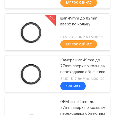
КАЧЕСТВА
ЗАПРОС СЕЙЧАС
HOT
шаг 49mm до 82mm
СВЯЖИТЕСЬ
13
вверх по кольцу
МЫ
УЛЬТРАФИОЛЕТОВЫЙ
$4.50 - $17.50/ Piece MOQ:100
фильтр камеры
СПРОСИТЕ
ЗАПРОС СЕЙЧАС
ЦИТАТУ
Камера шаг 49mm до
77mm вверх по кольцам
КАРТА
переходника объектива
7
САЙТА
$4.50 - $17.50/ Piece MOQ:100
УЛЬТРАФИОЛЕТОВОЕ
КОНТАКТ
PRIVACY
инфракрасн
OEM шаг 52mm до
POLICY
отрезало фильтр
77mm вверх по кольцам
переходника объектива