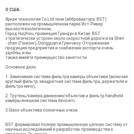
О США:
Яркая технология Co.Ltd тени (аббревиатура: BST)
расположен на промышленном парке Ист-Ривер
высокотехнологичном,
Город Huizhou, провинция Гуандун в Китае. BST
стратегически устроен около скоростной дороги и за Shen
- zhen (Гонконг), Dongguan и Гуанчжоу. Отгруженная
продукция предприятия и снабжения экспорта очень
удобны, и вы
также имейте преимущество занятости.
Основное дело:
1. Заменимая система фильтра камеры объектива (включая
круглый фильтр, квадратная система фильтра, держателя и
фильтра кино),
2. Трутень/камера движения/объектив и фильтр handheld
камеры внешняя система devicem,
3.Glass объектива солнечных очков
BST формировал полную промышленную цепную систему от
научных исследований и разработки, производства к