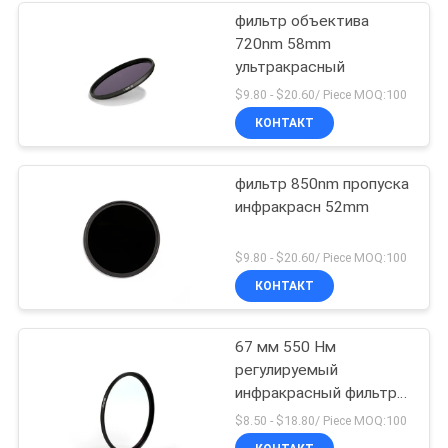
фильтр объектива
720nm 58mm
ультракрасный
$9.80 - $20.60/ Piece MOQ:100
КОНТАКТ
фильтр 850nm пропуска
инфракрасн 52mm
$9.80 - $20.60/ Piece MOQ:100
КОНТАКТ
67 мм 550 Нм
регулируемый
инфракрасный фильтр
рентгеновского
$8.50 - $18.80/ Piece MOQ:100
объектива