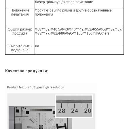
Лазер гравируя
/s
creen печатание
Положение
Фронт /side /ring рамки и другие обозначенные
печатания
положения
Общий размер
Φ37/Φ39/Φ40.5/Φ43/Φ46/Φ49/Φ52/Φ55/Φ58/Φ62Φ67/
продукта
Φ72/Φ77/Φ82/Φ86/Φ95/Φ105/Φ150mm/Others
Смогите быть
Да
подгоняно
Качество продукции: