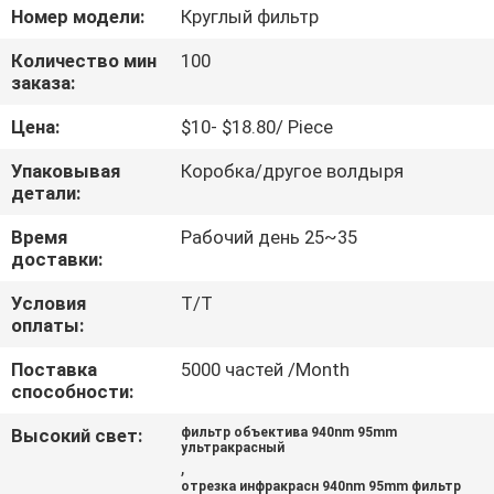
КАЧЕСТВА
Номер модели:
Круглый фильтр
Количество мин
100
СВЯЖИТЕСЬ
заказа:
МЫ
Цена:
$10- $18.80/ Piece
Упаковывая
Коробка/другое волдыря
СПРОСИТЕ
детали:
ЦИТАТУ
Время
Рабочий день 25~35
доставки:
КАРТА
Условия
Т/Т
оплаты:
САЙТА
Поставка
5000 частей /Month
способности:
PRIVACY
Высокий свет:
фильтр объектива 940nm 95mm
POLICY
ультракрасный
,
отрезка инфракрасн 940nm 95mm фильтр