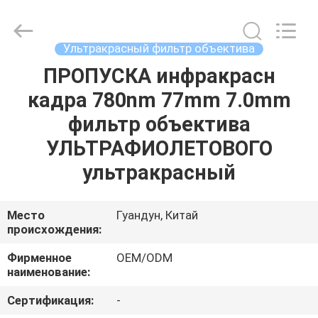
Bright
Shadow
Technology
Ltd..
All
Ультракрасный фильтр объектива
Rights
Reserved.
ПРОПУСКА инфракрасн
ДОМ
кадра 780nm 77mm 7.0mm
ПРОДУКТЫ
фильтр объектива
УЛЬТРАФИОЛЕТОВОГО
О
ультракрасный
НАС
Место
Гуандун, Китай
происхождения:
ПУТЕШЕСТВИЕ
ФАБРИКИ
Фирменное
OEM/ODM
наименование:
ПРОВЕРКА
Сертификация:
-