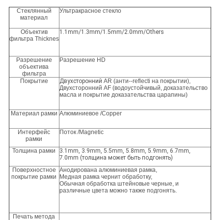
Стеклянный
Ультракрасное стекло
материал
Объектив
1.1mm/1.3mm/1.5mm/2.0mm/Others
фильтра Thicknes
Разрешение
Разрешение HD
объектива
фильтра
Покрытие
Двухсторонний
AR (анти--reflecti на покрытии),
Двухсторонний AF (водоустойчивый, доказательство
масла и покрытие доказательства царапины)
Материал рамки
Алюминиевое /Copper
Интерфейс
Поток /Magnetic
рамки
Толщина рамки
3.1mm, 3.9mm, 5.5mm, 5.8mm, 5.9mm, 6.7mm,
7.0mm (толщина может быть подгонять)
Поверхностное
Анодирована алюминиевая рамка,
покрытие рамки
Медная рамка чернит обработку,
Обычная обработка штейновые черные, и
различные цвета можно также подгонять.
Печать метода