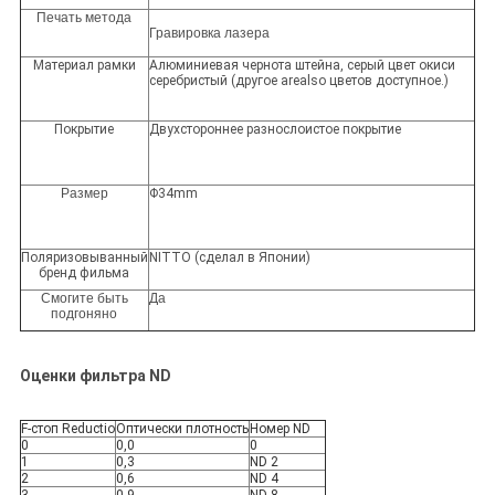
Печать метода
Гравировка лазера
Материал рамки
Алюминиевая чернота штейна, серый цвет окиси
серебристый (другое arealso цветов доступное.)
Покрытие
Двухстороннее разнослоистое покрытие
Размер
Φ34mm
Поляризовыванный
NITTO (сделал в Японии)
бренд фильма
Смогите быть
Да
подгоняно
Оценки фильтра ND
F-стоп Reductio
Оптически плотность
Номер ND
0
0,0
0
1
0,3
ND 2
2
0,6
ND 4