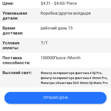
КАЧЕСТВА
Цена:
$4.31 - $4.60/ Piece
Упаковывая
Коробка/другое волдыря
СВЯЖИТЕСЬ
детали:
МЫ
Время
рабочий день 15
доставки:
СПРОСИТЕ
Условия
Т/Т
оплаты:
ЦИТАТУ
Поставка
100000Пьесе /Month
способности:
КАРТА
Высокий свет:
,
Фильтр поляризатора фантома 4 Dji Pro
САЙТА
,
фильтр поляризатора фантома 4 34mm Pro
Фильтры объектива SGS 34mm Dji Mavic Pro
PRIVACY
ЛУЧШАЯ ЦЕНА
POLICY