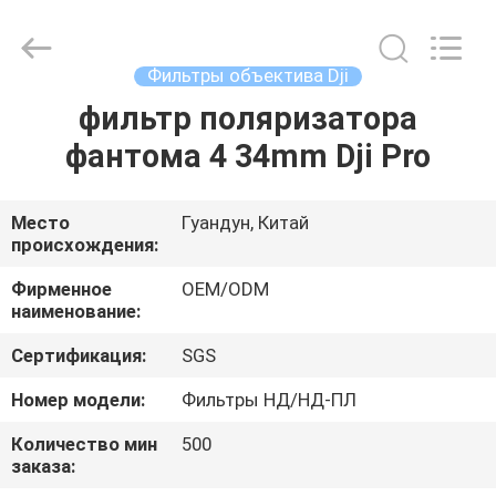
Bright
Shadow
Technology
Ltd..
All
Фильтры объектива Dji
Rights
Reserved.
фильтр поляризатора
ДОМ
фантома 4 34mm Dji Pro
ПРОДУКТЫ
Место
Гуандун, Китай
происхождения:
О
НАС
Фирменное
OEM/ODM
наименование:
Сертификация:
SGS
ПУТЕШЕСТВИЕ
ФАБРИКИ
Номер модели:
Фильтры НД/НД-ПЛ
Количество мин
500
заказа:
ПРОВЕРКА