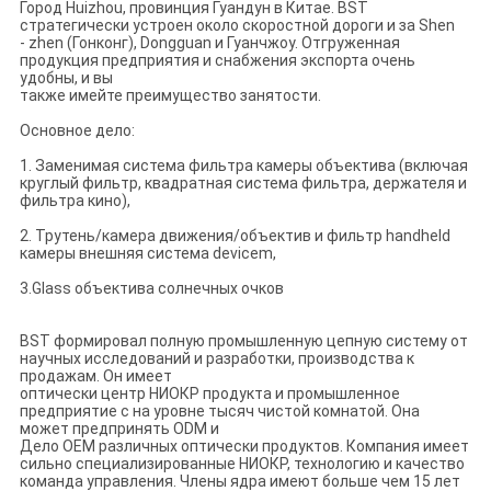
Город Huizhou, провинция Гуандун в Китае. BST
стратегически устроен около скоростной дороги и за Shen
- zhen (Гонконг), Dongguan и Гуанчжоу. Отгруженная
продукция предприятия и снабжения экспорта очень
удобны, и вы
также имейте преимущество занятости.
Основное дело:
1. Заменимая система фильтра камеры объектива (включая
круглый фильтр, квадратная система фильтра, держателя и
фильтра кино),
2. Трутень/камера движения/объектив и фильтр handheld
камеры внешняя система devicem,
3.Glass объектива солнечных очков
BST формировал полную промышленную цепную систему от
научных исследований и разработки, производства к
продажам. Он имеет
оптически центр НИОКР продукта и промышленное
предприятие с на уровне тысяч чистой комнатой. Она
может предпринять ODM и
Дело OEM различных оптически продуктов. Компания имеет
сильно специализированные НИОКР, технологию и качество
команда управления. Члены ядра имеют больше чем 15 лет