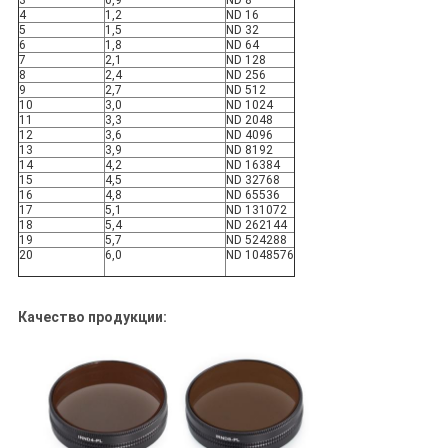
3
0,9
ND 8
4
1,2
ND 16
5
1,5
ND 32
6
1,8
ND 64
7
2,1
ND 128
8
2,4
ND 256
9
2,7
ND 512
10
3,0
ND 1024
11
3,3
ND 2048
12
3,6
ND 4096
13
3,9
ND 8192
14
4,2
ND 16384
15
4,5
ND 32768
16
4,8
ND 65536
17
5,1
ND 131072
18
5,4
ND 262144
19
5,7
ND 524288
20
6,0
ND 1048576
Качество продукции: