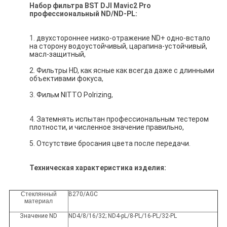
Набор фильтра
BST
DJI Mavic2 Pro
профессиональный ND/ND-PL:
1.
двухстороннее низко-отражение ND+ одно-встало 
на сторону водоустойчивый, царапина-устойчивый, 
масл-защитный,
2. Фильтры HD, как ясные как всегда даже с длинными 
объективами фокуса
,
3.
Фильм NITTO Polrizing
,
4.
Затемнять испытан профессиональным тестером 
плотности, и численное значение правильно,
5. Отсутствие бросания цвета после передачи.
Техническая характеристика изделия:
Стеклянный
B270/AGC
материал
Значение ND
ND4/8/16/32; ND4-pL/8-PL/16-PL/32-PL