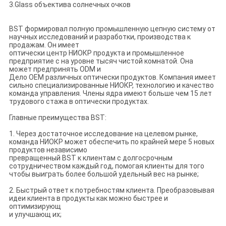
3.Glass объектива солнечных очков
BST формировал полную промышленную цепную систему от
научных исследований и разработки, производства к
продажам. Он имеет
оптически центр НИОКР продукта и промышленное
предприятие с на уровне тысяч чистой комнатой. Она
может предпринять ODM и
Дело OEM различных оптически продуктов. Компания имеет
сильно специализированные НИОКР, технологию и качество
команда управления. Члены ядра имеют больше чем 15 лет
трудового стажа в оптически продуктах.
Главные преимущества BST:
1. Через достаточное исследование на целевом рынке,
команда НИОКР может обеспечить по крайней мере 5 новых
продуктов независимо
превращенный BST к клиентам с долгосрочным
сотрудничеством каждый год, помогая клиенты для того
чтобы выиграть более большой удельный вес на рынке;
2. Быстрый ответ к потребностям клиента. Преобразовывая
идеи клиента в продукты как можно быстрее и
оптимизирующ
и улучшающ их;