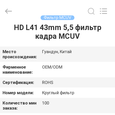
Bright
Shadow
Technology
Ltd..
All
Фильтр MCUV
Rights
Reserved.
HD L41 43mm 5,5 фильтр
ДОМ
кадра MCUV
ПРОДУКТЫ
Место
Гуандун, Китай
происхождения:
О
НАС
Фирменное
OEM/ODM
наименование:
Сертификация:
ROHS
ПУТЕШЕСТВИЕ
ФАБРИКИ
Номер модели:
Круглый фильтр
Количество мин
100
заказа:
ПРОВЕРКА