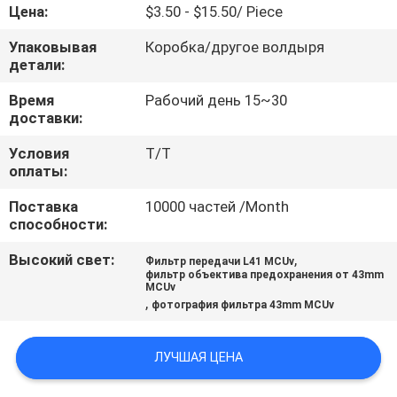
КАЧЕСТВА
Цена:
$3.50 - $15.50/ Piece
Упаковывая
Коробка/другое волдыря
СВЯЖИТЕСЬ
детали:
МЫ
Время
Рабочий день 15~30
доставки:
СПРОСИТЕ
Условия
Т/Т
оплаты:
ЦИТАТУ
Поставка
10000 частей /Month
способности:
КАРТА
Высокий свет:
,
Фильтр передачи L41 MCUv
САЙТА
фильтр объектива предохранения от 43mm
MCUv
,
фотография фильтра 43mm MCUv
PRIVACY
POLICY
ЛУЧШАЯ ЦЕНА