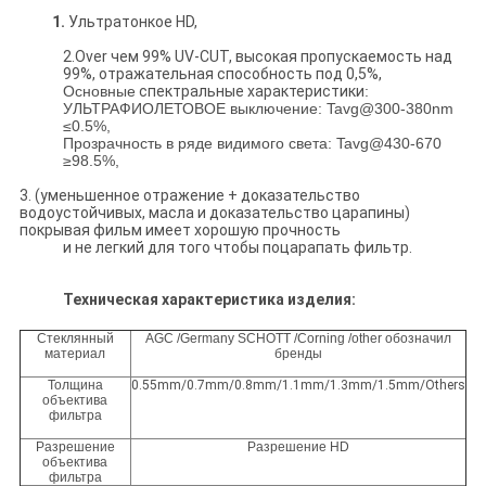
1.
Ультратонкое HD,
2.Over чем 99% UV-CUT, высокая пропускаемость над
99%, отражательная способность под 0,5%,
Основные
спектральные характеристики
:
УЛЬТРАФИОЛЕТОВОЕ выключение: Tavg@300-380nm
≤0.5%,
Прозрачность в ряде видимого света: Tavg@430-670
≥98.5%,
3. (уменьшенное отражение + доказательство
водоустойчивых, масла и доказательство царапины)
покрывая фильм имеет хорошую прочность
и не легкий для того чтобы поцарапать фильтр.
Техническая характеристика изделия:
Стеклянный
AGC /Germany SCHOTT /Corning /other обозначил
материал
бренды
Толщина
0.55mm/0.7mm/0.8mm/1.1mm/1.3mm/1.5mm/Others
объектива
фильтра
Разрешение
Разрешение HD
объектива
фильтра