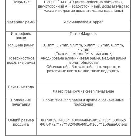
Покрытие
UVCUT (L41) +AR
(анти--reflecti на покрытии),
Двухсторонний AF (водоустойчивый, доказательство
масла и покрытие доказательства царапины)
Материал рамки
Алюминиевое /Copper
Интерфейс
Поток /Magnetic
рамки
Толщина рамки
3.1mm, 3.9mm, 5.5mm, 5.8mm, 5.9mm, 6.7mm,
7.0mm
(Толщина может быть подгонять)
Поверхностное
Анодирована алюминиевая рамка, медная рамка
покрытие рамки
чернит обработку,
Обычная обработка штейновые черные, и
различные цвета можно также подгонять.
Печать метода
Лазер гравируя
/s
creen печатание
Положение
Фронт /side /ring рамки и другие обозначенные
печатания
положения
Общий размер
Φ37/Φ39/Φ40.5/Φ43/Φ46/Φ49/Φ52/Φ55/Φ58/Φ62/
продукта
Φ67/Φ72/Φ77/Φ82/Φ86/Φ95/Φ105/Φ150mm/Others