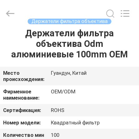
Bright
Shadow
Technology
Ltd..
All
Держатели фильтра объектива
Rights
Reserved.
Держатели фильтра
ДОМ
объектива Odm
ПРОДУКТЫ
алюминиевые 100mm OEM
О
Место
Гуандун, Китай
происхождения:
НАС
Фирменное
OEM/ODM
наименование:
ПУТЕШЕСТВИЕ
Сертификация:
ROHS
ФАБРИКИ
Номер модели:
Квадратный фильтр
ПРОВЕРКА
Количество мин
100