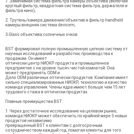
1. Заменимая система фильтра камеры объектива (включая
круглый фильтр, квадратная система фильтра, держателя и
фильтра кино),
2. Трутень/камера движения/объектив и фильтр handheld
камеры внешняя система devicem,
3.Glass объектива солнечных очков
BST формировал полную промышленную цепную систему от
научных исследований и разработки, производства к
продажам. Он имеет
оптически центр НИОКР продукта и промышленное
предприятие с на уровне тысяч чистой комнатой. Она
может предпринять ODM и
Дело OEM различных оптически продуктов. Компания имеет
сильно специализированные НИОКР, технологию и качество
команда управления. Члены ядра имеют больше чем 15 лет
трудового стажа в оптически продуктах.
Главные преимущества BST:
1. Через достаточное исследование на целевом рынке,
команда НИОКР может обеспечить по крайней мере 5 новых
продуктов независимо
превращенный BST к клиентам с долгосрочным
сотрудничеством каждый год, помогая клиенты для того