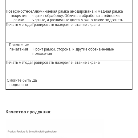
Поверхностное
Алюминиевая рамка анодирована и медная рамка
покрытие
чернит обработку; Обычная обработка штейновые
рамки
черные, и различные цвета можно также подгонять.
Печать метода
Гравировать лазера/печатание экрана
Положение
печатания
Фронт рамки, сторона, и другие обозначенные
положения
Печать метода
Гравировать лазера/печатание экрана
Смогите быть
Да
подгоняно
Качество продукции: