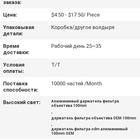
заказа:
КАЧЕСТВА
Цена:
$4.50 - $17.50/ Piece
СВЯЖИТЕСЬ
Упаковывая
Коробка/другое волдыря
МЫ
детали:
Время
Рабочий день 25~35
доставки:
СПРОСИТЕ
ЦИТАТУ
Условия
Т/Т
оплаты:
Поставка
10000 частей /Month
КАРТА
способности:
САЙТА
Высокий свет:
Алюминиевый держатель фильтра
объектива 100mm
,
PRIVACY
держатель фильтра объектива OEM 100mm
,
POLICY
держатель фильтра odm алюминиевый
100mm OEM