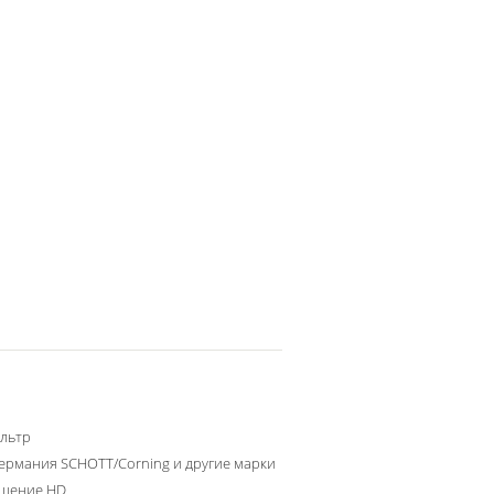
льтр
ермания SCHOTT/Corning и другие марки
шение HD