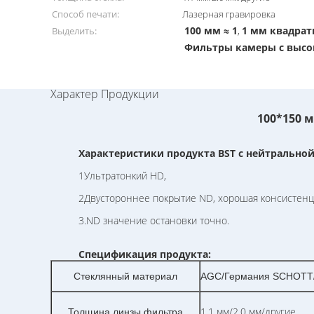
Способ печати:
Лазерная гравировка
100 мм ≈ 1
1 мм квадра
Выделить:
,
Фильтры камеры с выс
Характер Продукции
100*150 
Характеристики продукта BST с нейтральной
1Ультратонкий HD,
2Двустороннее покрытие ND, хорошая консистенци
3.ND значение остановки точно.
Спецификация продукта:
Стеклянный материал
AGC/Германия SCHOTT/C
1.1 мм/2.0 мм/другие
Толщина линзы фильтра