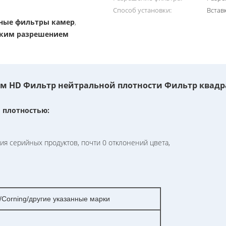
Способ установки:
Встав
тные фильтры камер
,
оким разрешением
мм HD Фильтр нейтральной плотности Фильтр квад
 плотностью:
я серийных продуктов, почти 0 отклонений цвета,
orning/другие указанные марки