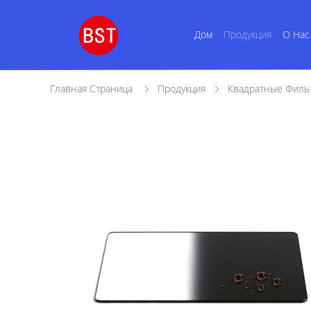
Дом
Продукция
О Нас
Главная Страница
Продукция
Квадратные Филь