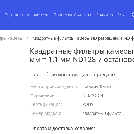
Путешествие Фабрики
Проверка Качества
Свяжитесь Мы
тры Камеры
Квадратные фильтры камеры HD разрешение ND фил
Квадратные фильтры камеры
мм ≈ 1,1 мм ND128 7 останов
Подробная информация о продукте:
Место происхождения:
Гуандун, Китай
Фирменное
OEM/ODM
наименование:
Сертификация:
ROHS
Номер модели:
Квадратный фильтр
Оплата и доставка Условия: