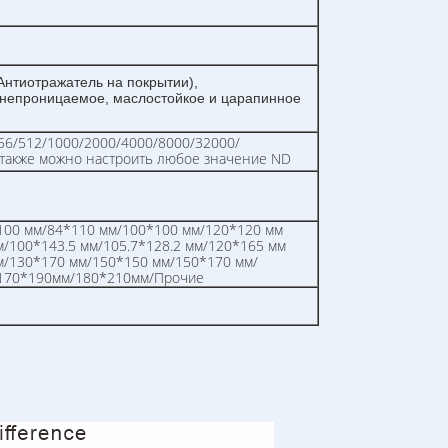
Антиотражатель на покрытии),
онепроницаемое, маслостойкое и царапинное
56/512/1000/2000/4000/8000/32000/
 также можно настроить любое значение ND
100 мм/84*110 мм/100*100 мм/120*120 мм
/100*143.5 мм/105.7*128.2 мм/120*165 мм
м/130*170 мм/150*150 мм/150*170 мм/
170*190мм/180*210мм/Прочие