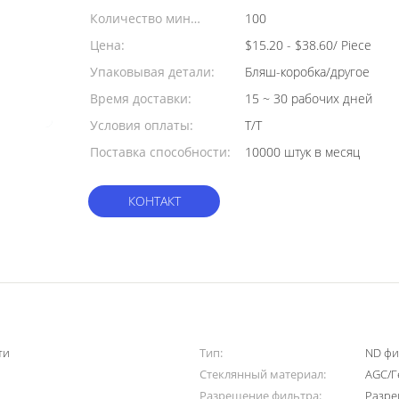
Количество мин
100
заказа:
Цена:
$15.20 - $38.60/ Piece
Упаковывая детали:
Бляш-коробка/другое
Время доставки:
15 ~ 30 рабочих дней
Условия оплаты:
T/T
Поставка способности:
10000 штук в месяц
КОНТАКТ
ти
Тип:
ND фи
Стеклянный материал:
AGC/Г
Разрешение фильтра:
Разре