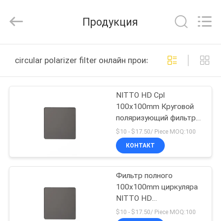
Bright
Shadow
Technology
Продукция
Ltd..
All
Rights
Reserved.
ДОМ
circular polarizer filter онлайн производство
ПРОДУКТЫ
NITTO HD Cpl
100x100mm Круговой
О
поляризующий фильтр с
НАС
квадратным фильтром
$10 - $17.50/ Piece MOQ:100
CPL
КОНТАКТ
ПУТЕШЕСТВИЕ
Фильтр полного
ФАБРИКИ
100x100mm циркуляра
NITTO HD
ПРОВЕРКА
поляризовывая
$10 - $17.50/ Piece MOQ:100