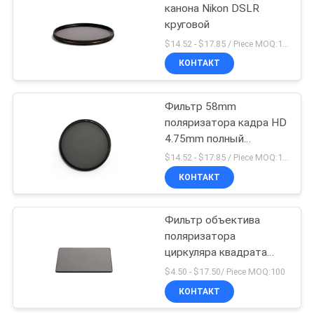
канона Nikon DSLR
круговой
$14.52 - $17.85 / Piece MOQ:100
КОНТАКТ
Фильтр 58mm
поляризатора кадра HD
4.75mm полный
круговой
$14.52 - $17.85 / Piece MOQ:100
КОНТАКТ
Фильтр объектива
поляризатора
циркуляра квадрата
100*150mm HD
$4.50 - $17.50/ Piece MOQ:100
КОНТАКТ