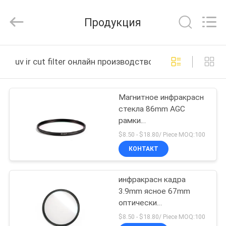
Bright
Shadow
Technology
Продукция
Ltd..
All
Rights
Reserved.
ДОМ
uv ir cut filter онлайн производство
ПРОДУКТЫ
Магнитное инфракрасн
стекла 86mm AGC
О
рамки
НАС
УЛЬТРАФИОЛЕТОВОЕ
$8.50 - $18.80/ Piece MOQ:100
отрезало фильтр
КОНТАКТ
ПУТЕШЕСТВИЕ
инфракрасн кадра
ФАБРИКИ
3.9mm ясное 67mm
оптически
ПРОВЕРКА
УЛЬТРАФИОЛЕТОВОЕ
$8.50 - $18.80/ Piece MOQ:100