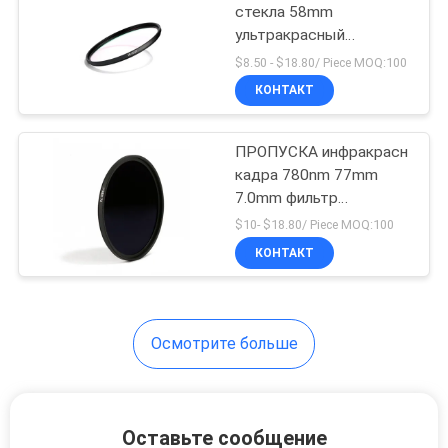
стекла 58mm
ультракрасный
отрезанный для
$8.50 - $18.80/ Piece MOQ:100
камеры канона Nikon
КОНТАКТ
Kodak
ПРОПУСКА инфракрасн
кадра 780nm 77mm
7.0mm фильтр
объектива
$10- $18.80/ Piece MOQ:100
УЛЬТРАФИОЛЕТОВОГО
КОНТАКТ
ультракрасный
Осмотрите больше
Оставьте сообщение