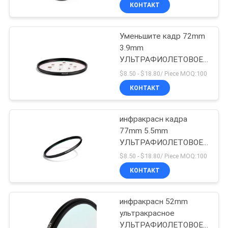
отрезало фильтр
КАЧЕСТВА
КОНТАКТ
Уменьшите кадр 72mm
СВЯЖИТЕСЬ
3.9mm
МЫ
УЛЬТРАФИОЛЕТОВОЕ
инфракрасн отрезало
$8.50 - $18.80/ Piece MOQ:100
фильтр
СПРОСИТЕ
КОНТАКТ
ЦИТАТУ
инфракрасн кадра
77mm 5.5mm
КАРТА
УЛЬТРАФИОЛЕТОВОЕ
САЙТА
отрезало фильтр
$8.50 - $18.80/ Piece MOQ:100
КОНТАКТ
PRIVACY
инфракрасн 52mm
POLICY
ультракрасное
УЛЬТРАФИОЛЕТОВОЕ