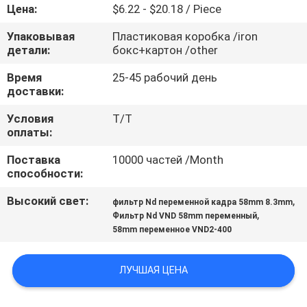
КАЧЕСТВА
Цена:
$6.22 - $20.18 / Piece
Упаковывая
Пластиковая коробка /iron
СВЯЖИТЕСЬ
детали:
бокс+картон /other
МЫ
Время
25-45 рабочий день
доставки:
СПРОСИТЕ
Условия
Т/Т
оплаты:
ЦИТАТУ
Поставка
10000 частей /Month
способности:
КАРТА
Высокий свет:
,
фильтр Nd переменной кадра 58mm 8.3mm
САЙТА
,
Фильтр Nd VND 58mm переменный
58mm переменное VND2-400
PRIVACY
ЛУЧШАЯ ЦЕНА
POLICY