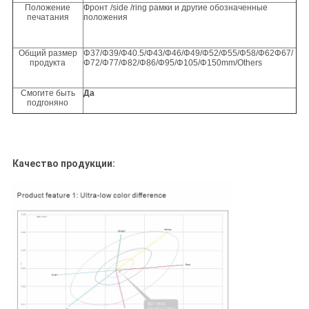
Положение
Фронт /side /ring рамки и другие обозначенные
печатания
положения
Общий размер
Φ37/Φ39/Φ40.5/Φ43/Φ46/Φ49/Φ52/Φ55/Φ58/Φ62Φ67/
продукта
Φ72/Φ77/Φ82/Φ86/Φ95/Φ105/Φ150mm/Others
Смогите быть
Да
подгоняно
Качество продукции: