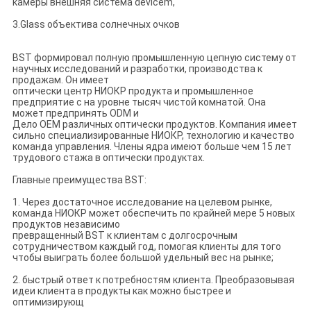
камеры внешняя система devicem,
3.Glass объектива солнечных очков
BST формировал полную промышленную цепную систему от
научных исследований и разработки, производства к
продажам. Он имеет
оптически центр НИОКР продукта и промышленное
предприятие с на уровне тысяч чистой комнатой. Она
может предпринять ODM и
Дело OEM различных оптически продуктов. Компания имеет
сильно специализированные НИОКР, технологию и качество
команда управления. Члены ядра имеют больше чем 15 лет
трудового стажа в оптически продуктах.
Главные преимущества BST:
1. Через достаточное исследование на целевом рынке,
команда НИОКР может обеспечить по крайней мере 5 новых
продуктов независимо
превращенный BST к клиентам с долгосрочным
сотрудничеством каждый год, помогая клиенты для того
чтобы выиграть более большой удельный вес на рынке;
2. быстрый ответ к потребностям клиента. Преобразовывая
идеи клиента в продукты как можно быстрее и
оптимизирующ