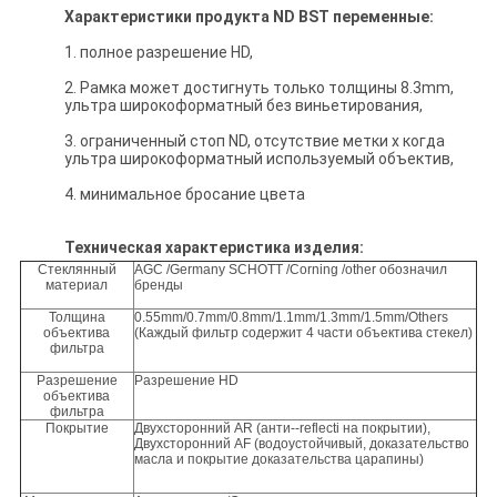
Характеристики продукта
ND
BST
переменные
:
1. полное разрешение HD,
2. Рамка может достигнуть только толщины 8.3mm,
ультра широкоформатный без виньетирования,
3. ограниченный стоп ND, отсутствие метки x когда
ультра широкоформатный используемый объектив,
4. минимальное бросание цвета
Техническая характеристика изделия:
Стеклянный
AGC /Germany SCHOTT /Corning /other обозначил
материал
бренды
Толщина
0.55mm/0.7mm/0.8mm/1.1mm/1.3mm/1.5mm/Others
объектива
(Каждый фильтр содержит 4 части объектива стекел)
фильтра
Разрешение
Разрешение HD
объектива
фильтра
Покрытие
Двухсторонний AR (анти--reflecti на покрытии),
Двухсторонний AF (водоустойчивый, доказательство
масла и покрытие доказательства царапины)