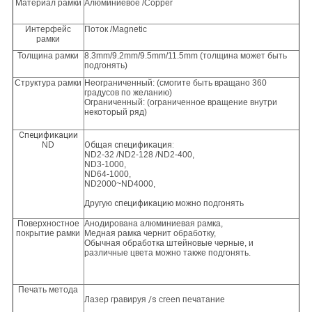
Материал рамки
Алюминиевое /Copper
Интерфейс
Поток /Magnetic
рамки
Толщина рамки
8.3mm/9.2mm/9.5mm/11.5mm (толщина может быть
подгонять)
Структура рамки
Неограниченный: (смогите быть вращано 360
градусов по желанию)
Ограниченный: (ограниченное вращение внутри
некоторый ряд)
Спецификации
ND
Общая спецификация:
ND2-32 /ND2-128 /ND2-400,
ND3-1000,
ND64-1000,
ND2000~ND4000,
Другую
спецификацию
можно подгонять
Поверхностное
Анодирована алюминиевая рамка,
покрытие рамки
Медная рамка чернит обработку,
Обычная обработка штейновые черные, и
различные цвета можно также подгонять.
Печать метода
Лазер гравируя
/s
creen печатание