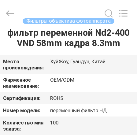
Bright
Shadow
Technology
Ltd..
All
Фильтры объектива фотоаппарата
Rights
Reserved.
фильтр переменной Nd2-400
ДОМ
VND 58mm кадра 8.3mm
ПРОДУКТЫ
Место
ХуйЖоу, Гуандун, Китай
происхождения:
О
НАС
Фирменное
OEM/ODM
наименование:
Сертификация:
ROHS
ПУТЕШЕСТВИЕ
ФАБРИКИ
Номер модели:
переменный фильтр НД
Количество мин
100
заказа:
ПРОВЕРКА