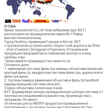
О США:
Яркая технология Co.Ltd тени (аббревиатура: BST)
расположен на промышленном парке Ист-Ривер
высокотехнологичном,
Город Huizhou, провинция Гуандун в Китае. BST
стратегически устроен около скоростной дороги и за Shen
- zhen (Гонконг), Dongguan и Гуанчжоу. Отгруженная
продукция предприятия и снабжения экспорта очень
удобны, и вы
также имейте преимущество занятости.
Основное дело:
1. заменимая система фильтра камеры объектива (включая
круглый фильтр, квадратная система фильтра, держателя и
фильтра кино),
2. трутень/камера движения/объектив и фильтр handheld
камеры внешняя система devicem,
3.Glass объектива солнечных очков
BST формировал полную промышленную цепную систему от
научных исследований и разработки, производства к
продажам. Он имеет
оптически центр НИОКР продукта и промышленное
предприятие с на уровне тысяч чистой комнатой. Она