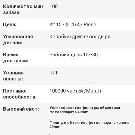
КАЧЕСТВА
Количество мин
100
заказа:
СВЯЖИТЕСЬ
Цена:
$2.15 - $14.65/ Piece
МЫ
Упаковывая
Коробка/другое волдыря
детали:
СПРОСИТЕ
Время
Рабочий день 15~30
доставки:
ЦИТАТУ
Условия
Т/Т
оплаты:
КАРТА
Поставка
100000 частей /Month
САЙТА
способности:
Высокий свет:
Ультрафиолетов фильтры объектива
PRIVACY
фотоаппарата 49mm
,
POLICY
Фильтры объектива фотоаппарата канона
49mm
,