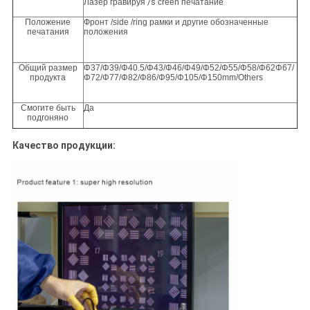
Лазер гравируя
/s
creen печатание
Положение
Фронт /side /ring рамки и другие обозначенные
печатания
положения
Общий размер
Φ37/Φ39/Φ40.5/Φ43/Φ46/Φ49/Φ52/Φ55/Φ58/Φ62Φ67/
продукта
Φ72/Φ77/Φ82/Φ86/Φ95/Φ105/Φ150mm/Others
Смогите быть
Да
подгоняно
Качество продукции: