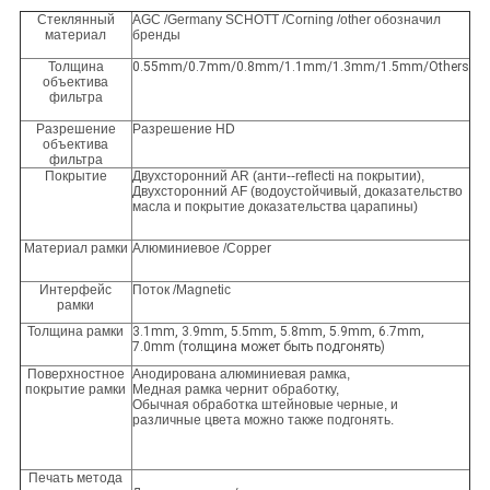
Стеклянный
AGC /Germany SCHOTT /Corning /other обозначил
материал
бренды
Толщина
0.55mm/0.7mm/0.8mm/1.1mm/1.3mm/1.5mm/Others
объектива
фильтра
Разрешение
Разрешение HD
объектива
фильтра
Покрытие
Двухсторонний AR (анти--reflecti на покрытии),
Двухсторонний AF (водоустойчивый, доказательство
масла и покрытие доказательства царапины)
Материал рамки
Алюминиевое /Copper
Интерфейс
Поток /Magnetic
рамки
Толщина рамки
3.1mm, 3.9mm, 5.5mm, 5.8mm, 5.9mm, 6.7mm,
7.0mm (толщина может быть подгонять)
Поверхностное
Анодирована алюминиевая рамка,
покрытие рамки
Медная рамка чернит обработку,
Обычная обработка штейновые черные, и
различные цвета можно также подгонять.
Печать метода