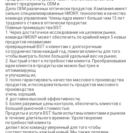
может предпринять ODM и
Дело OEM различных оптически продуктов. Компания имеет
сильно специализированные НИОКР, технологию и качество
команда управления. Члены ядра имеют больше чем 15 лет
трудового стажа в оптически продуктах.
Главные преимущества BST:
1. Через достаточное исследование на целевом рынке,
команда НИОКР может обеспечить по крайней мере 5 новых
продуктов независимо
превращенный BST к клиентам с долгосрочным
сотрудничеством каждый год, помогая клиенты для того
чтобы выиграть более большой удельный вес на рынке;
2. быстрый ответ к потребностям клиента. Преобразовывая
идеи клиента в продукты как можно быстрее и
оптимизирующ
и улучшающ их;
3. полно гарантировать качество массового производства
продуктов, и последовательность продуктов массового
производства
очень хороший;
4. доставка высокой эффективности;
5. Более разумные цены контроля, обеспечить клиентов с
большей рыночной стоимостью.
Продукты и услуга BST были испытаны клиентами и рынком
в течение длительного времени. Удолетворение
потребностей клиента
делает всю команду уверенный для того чтобы
соотвествовать каждый новый. Мы также лелеяем