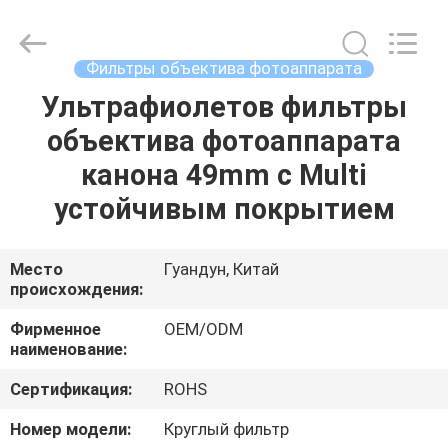
Bright
Shadow
Technology
Ltd..
All
Фильтры объектива фотоаппарата
Rights
Reserved.
Ультрафиолетов фильтры
ДОМ
объектива фотоаппарата
ПРОДУКТЫ
канона 49mm с Multi
устойчивым покрытием
О
НАС
Место
Гуандун, Китай
происхождения:
ПУТЕШЕСТВИЕ
Фирменное
OEM/ODM
наименование:
ФАБРИКИ
Сертификация:
ROHS
ПРОВЕРКА
Номер модели:
Круглый фильтр