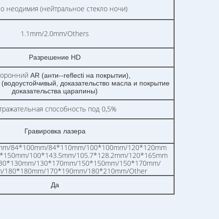
о неодимия (нейтральное стекло ночи)
1.1mm/2.0mm/Others
Разрешение HD
торонний
AR (анти--reflecti на покрытии),
 (водоустойчивый, доказательство масла и покрытие
доказательства царапины)
тражательная способность под 0,5%
Гравировка лазера
mm/84*100mm/84*110mm/100*100mm/120*120mm
0*150mm/100*143.5mm/105.7*128.2mm/120*165mm
130*130mm/130*170mm/150*150mm/150*170mm/
/180*180mm/170*190mm/180*210mm/Other
Да