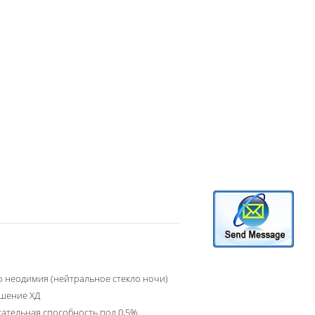
о неодимия (нейтральное стекло ночи)
шение ХД
ательная способность под 0,5%