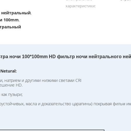
характеристики:
 нейтральный
,
чи 100mm
,
йтральный
тра ночи 100*100mm HD фильтр ночи нейтрального не
Netural:
 натрием и другими низкими светами CRI
ешение HD.
ак пузыри;
тойчивых, масла и доказательство царапины) покрывая фильм и