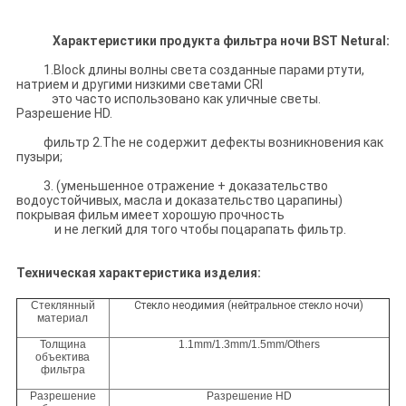
Характеристики продукта фильтра ночи BST Netural:
1.Block длины волны света созданные парами ртути,
натрием и другими низкими светами CRI
это часто использовано как уличные светы.
Разрешение HD.
фильтр 2.The не содержит дефекты возникновения как
пузыри;
3. (уменьшенное отражение + доказательство
водоустойчивых, масла и доказательство царапины)
покрывая фильм имеет хорошую прочность
и не легкий для того чтобы поцарапать фильтр.
Техническая характеристика изделия:
Стеклянный
Стекло неодимия (нейтральное стекло ночи)
материал
Толщина
1.1mm/1.3mm/1.5mm/Others
объектива
фильтра
Разрешение
Разрешение HD