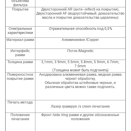
объектива
фильтра
Покрытие
Двухсторонний AR (анти--reflecti на покрытии),
Двухсторонний AF (водоустойчивый, доказательство
масла и покрытие доказательства царапины)
Спектральные
Отражательная способность под 0,5%
характеристики
Материал рамки
Алюминиевое /Copper
Интерфейс
Поток /Magnetic
рамки
Толщина рамки
3,1mm, 3.9mm, 5.5mm, 5.8mm, 5.9mm, 6.7mm,
7.0mm
(Толщина может быть подгонять)
Поверхностное
Анодирована алюминиевая рамка, медная рамка
покрытие рамки
чернит обработку,
Обычная обработка штейновые черные, и
различные цвета можно также подгонять.
Печать метода
Лазер гравируя
/s
creen печатание
Положение
Фронт /side /ring рамки и другие обозначенные
печатания
положения