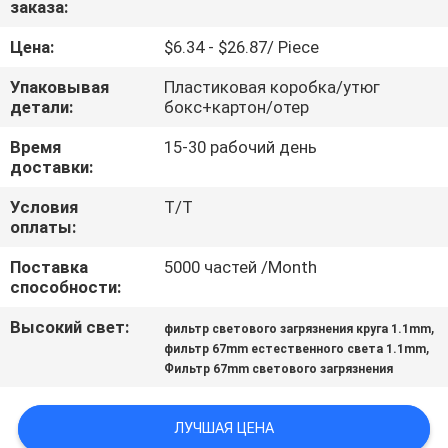
заказа:
КАЧЕСТВА
Цена:
$6.34 - $26.87/ Piece
СВЯЖИТЕСЬ
Упаковывая
Пластиковая коробка/утюг
МЫ
детали:
бокс+картон/отер
Время
15-30 рабочий день
доставки:
СПРОСИТЕ
ЦИТАТУ
Условия
Т/Т
оплаты:
Поставка
5000 частей /Month
КАРТА
способности:
САЙТА
Высокий свет:
,
фильтр светового загрязнения круга 1.1mm
,
фильтр 67mm естественного света 1.1mm
PRIVACY
Фильтр 67mm светового загрязнения
POLICY
ЛУЧШАЯ ЦЕНА