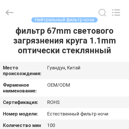
Bright
Shadow
Technology
Ltd..
All
Нейтральный фильтр ночи
Rights
Reserved.
фильтр 67mm светового
ДОМ
загрязнения круга 1.1mm
ПРОДУКТЫ
оптически стеклянный
О
Место
Гуандун, Китай
происхождения:
НАС
Фирменное
OEM/ODM
наименование:
ПУТЕШЕСТВИЕ
Сертификация:
ROHS
ФАБРИКИ
Номер модели:
Естественный фильтр ночи
ПРОВЕРКА
Количество мин
100