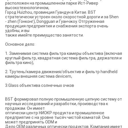
расположен на промышленном парке Ист-Ривер
высокотехнологичном,
Город Huizhou, провинция Гуандун в Китае. BST
стратегически устроен около скоростной дороги и за Shen
- zhen (Гонконг), Dongguan и Гуанчжоу. Отгруженная
продукция предприятия и снабжения экспорта очень
удобны, и вы
также имейте преимущество занятости.
Основное дело:
1. Заменимая система фильтра камеры объектива (включая
круглый фильтр, квадратная система фильтра, держателя и
фильтра кино),
2. Трутень/камера движения/объектив и фильтр handheld
камеры внешняя система devicem,
3.Glass объектива солнечных очков
BST формировал полную промышленную цепную систему от
научных исследований и разработки, производства к
продажам. Он имеет
оптически центр НИОКР продукта и промышленное
предприятие с на уровне тысяч чистой комнатой. Она
может предпринять ODM и
Дело OEM различных оптически продуктов. Компания имеет