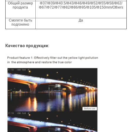
Общий размер
Φ37/Φ39/Φ40.5/Φ43/Φ46/Φ49/Φ52/Φ55/Φ58/Φ62/
продукта
Φ67/Φ72/Φ77/Φ82/Φ86/Φ95/Φ105/Φ150mm/Others
Смогите быть
Да
подгоняно
Качество продукции: