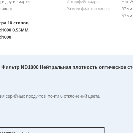
 и другие марки
Интерфейс кадра:
Нить/
фильтр
Размер фильтра линзы:
37 мм
67 мм
ра 10 стопов
,
d1000 0.55MM
,
d1000
Фильтр ND1000 Нейтральная плотность оптическое ст
я серийных продуктов, почти 0 отклонений цвета,