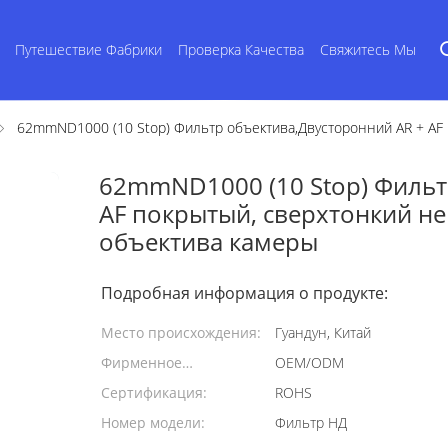
Путешествие Фабрики
Проверка Качества
Свяжитесь Мы
62mmND1000 (10 Stop) Фильтр объектива,Двусторонний AR + AF
62mmND1000 (10 Stop) Фильт
AF покрытый, сверхтонкий н
объектива камеры
Подробная информация о продукте:
Место происхождения:
Гуандун, Китай
Фирменное
OEM/ODM
наименование:
Сертификация:
ROHS
Номер модели:
Фильтр НД