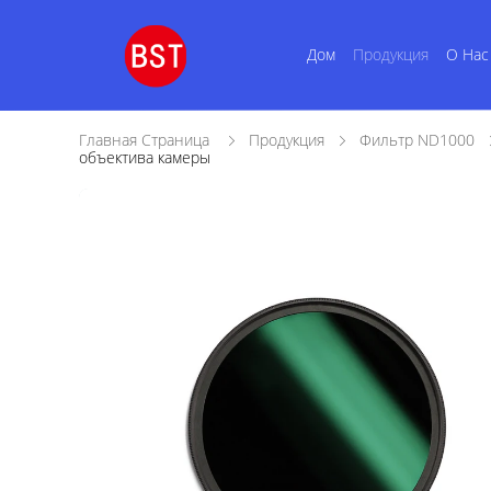
Дом
Продукция
О Нас
Главная Страница
Продукция
Фильтр ND1000
объектива камеры