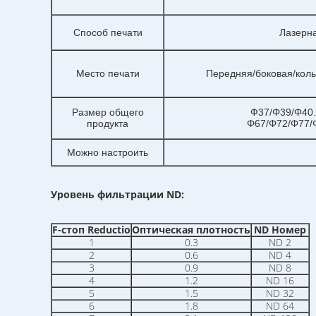
Способ печати
Лазерна
Место печати
Передняя/боковая/кол
Размер общего
Ф37/Φ39/Φ40.
продукта
Φ67/Φ72/Φ77/
Можно настроить
Уровень фильтрации ND:
F-стоп Reductio
Оптическая плотность
ND Номер
1
0.3
ND 2
2
0.6
ND 4
3
0.9
ND 8
4
1.2
ND 16
5
1.5
ND 32
6
1.8
ND 64