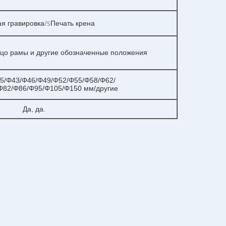
/s
я гравировка
Печать крена
ьцо рамы и другие обозначенные положения
5/Φ43/Φ46/Φ49/Φ52/Φ55/Φ58/Φ62/
Φ82/Φ86/Φ95/Φ105/Φ150 мм/другие
Да, да.