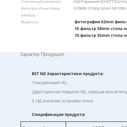
Стеклянный материал:
AGC/Германия SCHOTT/Corning
Фильтры объективов
0.55MM 10 Stop 62mm ND1000 
камеры:
фотография 62mm фильт
Выделить:
10 фильтр 58mm стопа n
10 фильтр 55mm стопа n
Характер Продукции
BST ND Характеристики продукта:
1Ультратонкий HD,
2Двустороннее покрытие ND, хорошая консистенци
3. НД значение остановки точно.
Спецификация продукта: