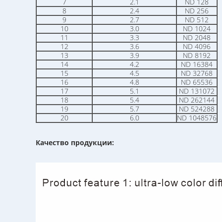
7
2.1
ND 128
8
2.4
ND 256
9
2.7
ND 512
10
3.0
ND 1024
11
3.3
ND 2048
12
3.6
ND 4096
13
3.9
ND 8192
14
4.2
ND 16384
15
4.5
ND 32768
16
4.8
ND 65536
17
5.1
ND 131072
18
5.4
ND 262144
19
5.7
ND 524288
20
6.0
ND 1048576
Качество продукции: