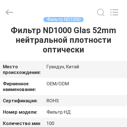
Bright
Shadow
Technology
Ltd..
All
Фильтр ND1000
Rights
Reserved.
Фильтр ND1000 Glas 52mm
ДОМ
нейтральной плотности
ПРОДУКТЫ
оптически
О
Место
Гуандун, Китай
происхождения:
НАС
Фирменное
OEM/ODM
наименование:
ПУТЕШЕСТВИЕ
Сертификация:
ROHS
ФАБРИКИ
Номер модели:
Фильтр НД
ПРОВЕРКА
Количество мин
100