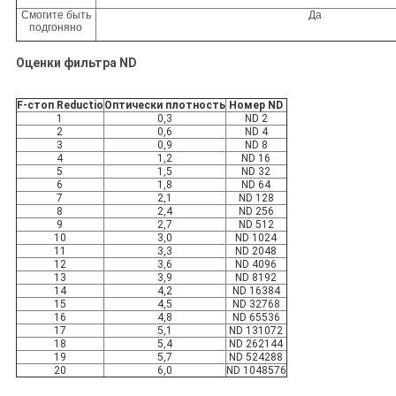
Смогите быть
Да
подгоняно
Оценки фильтра ND
F-стоп Reductio
Оптически плотность
Номер ND
1
0,3
ND 2
2
0,6
ND 4
3
0,9
ND 8
4
1,2
ND 16
5
1,5
ND 32
6
1,8
ND 64
7
2,1
ND 128
8
2,4
ND 256
9
2,7
ND 512
10
3,0
ND 1024
11
3,3
ND 2048
12
3,6
ND 4096
13
3,9
ND 8192
14
4,2
ND 16384
15
4,5
ND 32768
16
4,8
ND 65536
17
5,1
ND 131072
18
5,4
ND 262144
19
5,7
ND 524288
20
6,0
ND 1048576