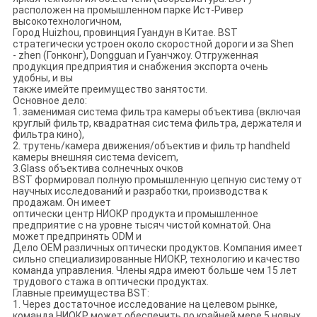
расположен на промышленном парке Ист-Ривер
высокотехнологичном,
Город Huizhou, провинция Гуандун в Китае. BST
стратегически устроен около скоростной дороги и за Shen
- zhen (Гонконг), Dongguan и Гуанчжоу. Отгруженная
продукция предприятия и снабжения экспорта очень
удобны, и вы
также имейте преимущество занятости.
Основное дело:
1. заменимая система фильтра камеры объектива (включая
круглый фильтр, квадратная система фильтра, держателя и
фильтра кино),
2. трутень/камера движения/объектив и фильтр handheld
камеры внешняя система devicem,
3.Glass объектива солнечных очков
BST формировал полную промышленную цепную систему от
научных исследований и разработки, производства к
продажам. Он имеет
оптически центр НИОКР продукта и промышленное
предприятие с на уровне тысяч чистой комнатой. Она
может предпринять ODM и
Дело OEM различных оптически продуктов. Компания имеет
сильно специализированные НИОКР, технологию и качество
команда управления. Члены ядра имеют больше чем 15 лет
трудового стажа в оптически продуктах.
Главные преимущества BST:
1. Через достаточное исследование на целевом рынке,
команда НИОКР может обеспечить по крайней мере 5 новых