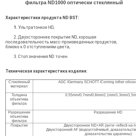
фильтра ND1000 оптически стеклянный
Характеристики продукта ND BST:
1.
Ультратонкое HD,
2. Двухстороннее покрытие ND, хорошая
последовательность масс-произведенных продуктов,
близко к 0 отступлениям цвета,
3. Стоп значения ND точен.
Техническая характеристика изделия:
Стеклянный
AGC /Germany SCHOTT /Corning /other обоз
материал
Толщина
0.55mm/0.7mm/0.8mm/1.1mm/1.3mm/1.5m
объектива
фильтра
Разрешение
Разрешение HD
объектива
фильтра
Покрытие
Двухстороннее ND+AR (анти--reflecti на 
Двухсторонний AF (водоустойчивый, доказательств
доказательства царапины)