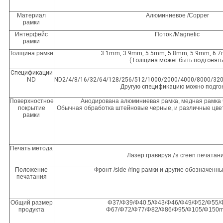
Материал
Алюминиевое /Copper
рамки
Интерфейс
Поток /Magnetic
рамки
Толщина рамки
3.1mm, 3.9mm, 5.5mm, 5.8mm, 5.9mm, 6.
(Толщина может быть подгонять
Спецификации
ND
ND2/4/8/16/32/64/128/256/512/1000/2000/4000/8000/32
Другую
спецификацию
можно подго
Поверхностное
Анодирована алюминиевая рамка, медная рамка 
покрытие
Обычная обработка штейновые черные, и различные цвет
рамки
Печать метода
Лазер гравируя
/s
creen печатан
Положение
Фронт /side /ring рамки и другие обозначен
печатания
Общий размер
Φ37/Φ39/Φ40.5/Φ43/Φ46/Φ49/Φ52/Φ55/
продукта
Φ67/Φ72/Φ77/Φ82/Φ86/Φ95/Φ105/Φ150m