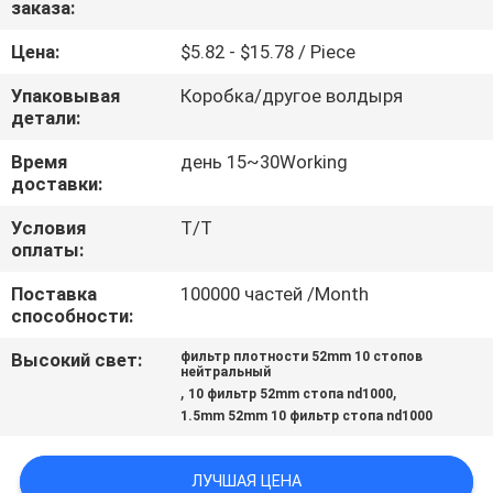
заказа:
КАЧЕСТВА
Цена:
$5.82 - $15.78 / Piece
СВЯЖИТЕСЬ
Упаковывая
Коробка/другое волдыря
МЫ
детали:
Время
день 15~30Working
доставки:
СПРОСИТЕ
ЦИТАТУ
Условия
Т/Т
оплаты:
Поставка
100000 частей /Month
КАРТА
способности:
САЙТА
Высокий свет:
фильтр плотности 52mm 10 стопов
нейтральный
,
,
10 фильтр 52mm стопа nd1000
PRIVACY
1.5mm 52mm 10 фильтр стопа nd1000
POLICY
ЛУЧШАЯ ЦЕНА