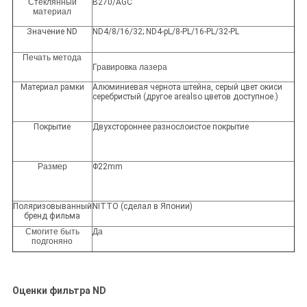
Стеклянный
B270/AGC
материал
Значение ND
ND4/8/16/32; ND4-pL/8-PL/16-PL/32-PL
Печать метода
Гравировка лазера
Материал рамки
Алюминиевая чернота штейна, серый цвет окиси
серебристый (другое arealso цветов доступное.)
Покрытие
Двухстороннее разнослоистое покрытие
Размер
Φ22mm
Поляризовыванный
NITTO (сделал в Японии)
бренд фильма
Смогите быть
Да
подгоняно
Оценки фильтра ND