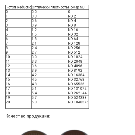
F-стоп Reductio
Оптически плотность
Номер ND
0
0,0
0
1
0,3
ND 2
2
0,6
ND 4
3
0,9
ND 8
4
1,2
ND 16
5
1,5
ND 32
6
1,8
ND 64
7
2,1
ND 128
8
2,4
ND 256
9
2,7
ND 512
10
3,0
ND 1024
11
3,3
ND 2048
12
3,6
ND 4096
13
3,9
ND 8192
14
4,2
ND 16384
15
4,5
ND 32768
16
4,8
ND 65536
17
5,1
ND 131072
18
5,4
ND 262144
19
5,7
ND 524288
20
6,0
ND 1048576
Качество продукции: