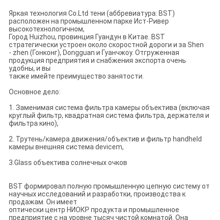
Яркая технология Co.Ltd тени (аббревиатура: BST)
расположен на промышленном парке Ист-Ривер
высокотехнологичном,
Город Huizhou, провинция Гуандун в Китае. BST
стратегически устроен около скоростной дороги и за Shen
- zhen (Гонконг), Dongguan и Гуанчжоу. Отгруженная
продукция предприятия и снабжения экспорта очень
удобны, и вы
также имейте преимущество занятости.
Основное дело:
1. Заменимая система фильтра камеры объектива (включая
круглый фильтр, квадратная система фильтра, держателя и
фильтра кино),
2. Трутень/камера движения/объектив и фильтр handheld
камеры внешняя система devicem,
3.Glass объектива солнечных очков
BST формировал полную промышленную цепную систему от
научных исследований и разработки, производства к
продажам. Он имеет
оптически центр НИОКР продукта и промышленное
предприятие с на уровне тысяч чистой комнатой. Она