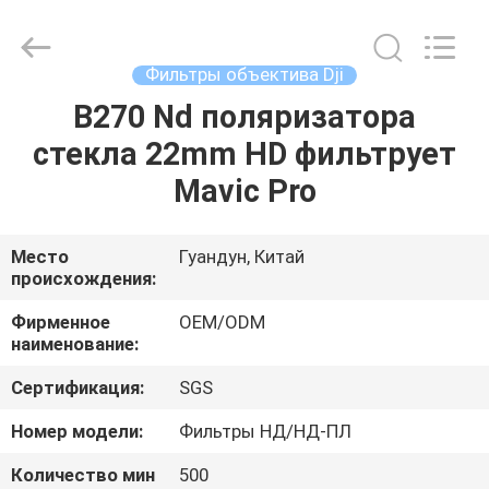
Bright
Shadow
Technology
Ltd..
All
Фильтры объектива Dji
Rights
Reserved.
B270 Nd поляризатора
ДОМ
стекла 22mm HD фильтрует
ПРОДУКТЫ
Mavic Pro
О
Место
Гуандун, Китай
происхождения:
НАС
Фирменное
OEM/ODM
наименование:
ПУТЕШЕСТВИЕ
Сертификация:
SGS
ФАБРИКИ
Номер модели:
Фильтры НД/НД-ПЛ
ПРОВЕРКА
Количество мин
500