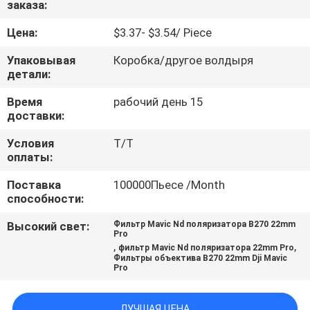
заказа:
КАЧЕСТВА
Цена:
$3.37- $3.54/ Piece
СВЯЖИТЕСЬ
Упаковывая
Коробка/другое волдыря
МЫ
детали:
Время
рабочий день 15
доставки:
СПРОСИТЕ
ЦИТАТУ
Условия
Т/Т
оплаты:
Поставка
100000Пьесе /Month
КАРТА
способности:
САЙТА
Высокий свет:
Фильтр Mavic Nd поляризатора B270 22mm
Pro
,
,
фильтр Mavic Nd поляризатора 22mm Pro
PRIVACY
Фильтры объектива B270 22mm Dji Mavic
Pro
POLICY
ЛУЧШАЯ ЦЕНА