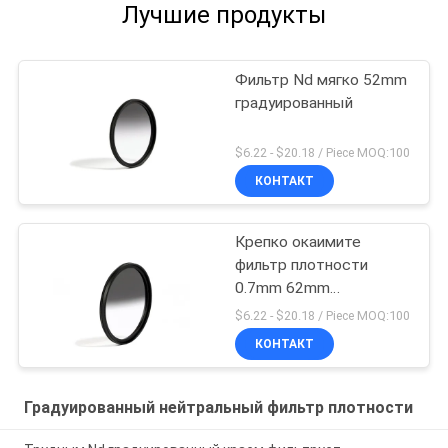
Лучшие продукты
Фильтр Nd мягко 52mm
градуированный
$6.22 - $20.18 / Piece MOQ:100
КОНТАКТ
Крепко окаимите
фильтр плотности
0.7mm 62mm
градуированный
$6.22 - $20.18 / Piece MOQ:100
нейтральный
КОНТАКТ
Градуированный нейтральный фильтр плотности