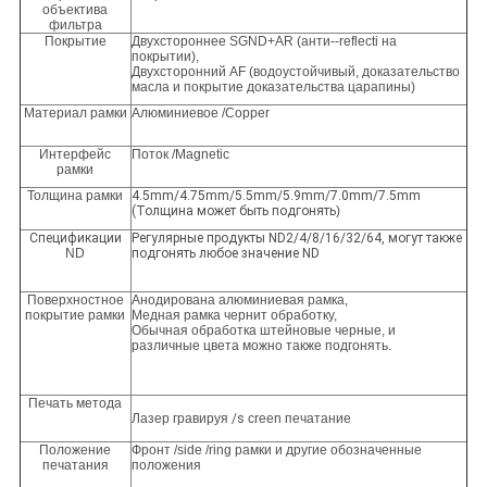
объектива
фильтра
Покрытие
Двухстороннее SGND+AR (анти--reflecti на
покрытии),
Двухсторонний AF (водоустойчивый, доказательство
масла и покрытие доказательства царапины)
Материал рамки
Алюминиевое /Copper
Интерфейс
Поток /Magnetic
рамки
Толщина рамки
4.5mm/4.75mm/5.5mm/5.9mm/7.0mm/7.5mm
(Толщина может быть подгонять
)
Спецификации
Регулярные продукты ND2/4/8/16/32/64, могут также
ND
подгонять любое значение ND
Поверхностное
Анодирована алюминиевая рамка,
покрытие рамки
Медная рамка чернит обработку,
Обычная обработка штейновые черные, и
различные цвета можно также подгонять.
Печать метода
Лазер гравируя
/s
creen печатание
Положение
Фронт /side /ring рамки и другие обозначенные
печатания
положения