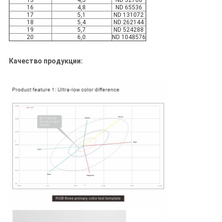
15
4,5
ND 32768
16
4,8
ND 65536
17
5,1
ND 131072
18
5,4
ND 262144
19
5,7
ND 524288
20
6,0
ND 1048576
Качество продукции: