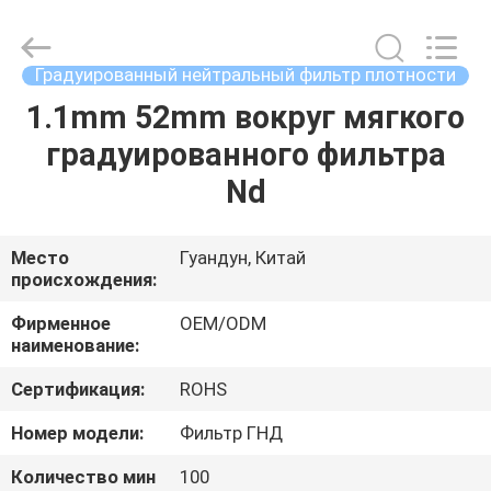
Bright
Shadow
Technology
Ltd..
All
Градуированный нейтральный фильтр плотности
Rights
Reserved.
1.1mm 52mm вокруг мягкого
ДОМ
градуированного фильтра
ПРОДУКТЫ
Nd
О
Место
Гуандун, Китай
происхождения:
НАС
Фирменное
OEM/ODM
наименование:
ПУТЕШЕСТВИЕ
Сертификация:
ROHS
ФАБРИКИ
Номер модели:
Фильтр ГНД
ПРОВЕРКА
Количество мин
100