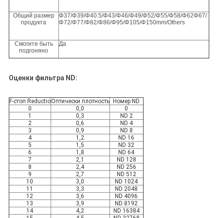
Общий размер
Φ37/Φ39/Φ40.5/Φ43/Φ46/Φ49/Φ52/Φ55/Φ58/Φ62Φ67/
продукта
Φ72/Φ77/Φ82/Φ86/Φ95/Φ105/Φ150mm/Others
Смогите быть
Да
подгоняно
Оценки фильтра ND:
F-стоп Reductio
Оптически плотность
Номер ND
0
0,0
0
1
0,3
ND 2
2
0,6
ND 4
3
0,9
ND 8
4
1,2
ND 16
5
1,5
ND 32
6
1,8
ND 64
7
2,1
ND 128
8
2,4
ND 256
9
2,7
ND 512
10
3,0
ND 1024
11
3,3
ND 2048
12
3,6
ND 4096
13
3,9
ND 8192
14
4,2
ND 16384