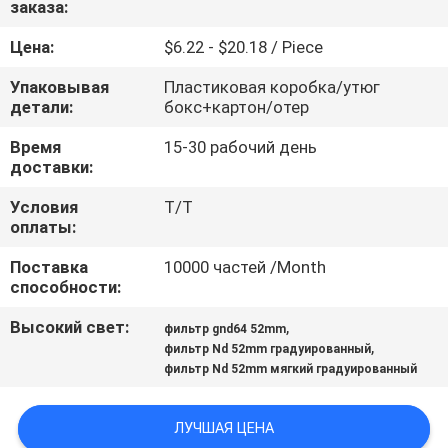
заказа:
КАЧЕСТВА
Цена:
$6.22 - $20.18 / Piece
СВЯЖИТЕСЬ
Упаковывая
Пластиковая коробка/утюг
МЫ
детали:
бокс+картон/отер
Время
15-30 рабочий день
доставки:
СПРОСИТЕ
ЦИТАТУ
Условия
Т/Т
оплаты:
Поставка
10000 частей /Month
КАРТА
способности:
САЙТА
Высокий свет:
,
фильтр gnd64 52mm
,
фильтр Nd 52mm градуированный
PRIVACY
фильтр Nd 52mm мягкий градуированный
POLICY
ЛУЧШАЯ ЦЕНА