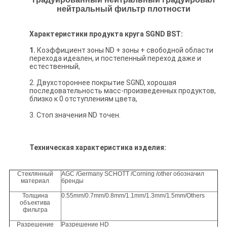
нейтральный фильтр плотности
Характеристики продукта круга SGND BST:
1.
Коэффициент зоны ND + зоны + свободной области
перехода идеален, и постепенный переход даже и
естественный,
2. Двухстороннее покрытие SGND, хорошая
последовательность масс-произведенных продуктов,
близко к 0 отступлениям цвета,
3. Стоп значения ND точен.
Техническая характеристика изделия:
Стеклянный
AGC /Germany SCHOTT /Corning /other обозначил
материал
бренды
Толщина
0.55mm/0.7mm/0.8mm/1.1mm/1.3mm/1.5mm/Others
объектива
фильтра
Разрешение
Разрешение HD