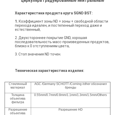
циркуляра градуированные нейтральные
Характеристики продукта круга SGND BST:
1.
Коэффициент зоны ND + зоны + свободной области
перехода идеален, и постепенный переход даже и
естественный,
2. Двухстороннее покрытие GND, хорошая
последовательность масс-произведенных продуктов,
близко к 0 отступлениям цвета,
3. Стоп значения ND точен.
Техническая характеристика изделия:
Стеклянный
AGC /Germany SCHOTT /Corning /other обозначил
материал
бренды
Толщина
0.55mm/0.7mm/0.8mm/1.1mm/1.3mm/1.5mm/Others
объектива
фильтра
Разрешение
Разрешение HD
объектива