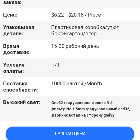
заказа:
КАЧЕСТВА
Цена:
$6.22 - $20.18 / Piece
СВЯЖИТЕСЬ
Упаковывая
Пластиковая коробка/утюг
МЫ
детали:
бокс+картон/отер
Время
15-30 рабочий день
доставки:
СПРОСИТЕ
ЦИТАТУ
Условия
Т/Т
оплаты:
Поставка
10000 частей /Month
КАРТА
способности:
САЙТА
Высокий свет:
,
Gnd32 градуировало фильтр Nd
,
фильтр Nd 1.5mm градуированный gnd32
PRIVACY
Двойник встал на сторону gnd32
POLICY
ЛУЧШАЯ ЦЕНА