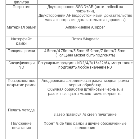
фильтра
Покрытие
Двухстороннее SGND+AR (анти--reflecti на
покрытии),
Двухсторонний AF (водоустойчивый, доказательство
масла и покрытие доказательства царапины)
Материал рамки
Алюминиевое /Copper
Интерфейс
Поток /Magnetic
рамки
Толщина рамки
4.5mm/4.75mm/5.5mm/5.9mm/7.0mm/7.5mm
(Толщина может быть подгонять
)
Спецификации
Регулярные продукты ND2/4/8/16/32/64, могут также
ND
подгонять любое значение ND
Поверхностное
Анодирована алюминиевая рамка, медная рамка
покрытие рамки
чернит обработку,
Обычная обработка штейновые черные, и
различные цвета можно также подгонять.
Печать метода
Лазер гравируя
/s
creen печатание
Положение
Фронт /side /ring рамки и другие обозначенные
печатания
положения