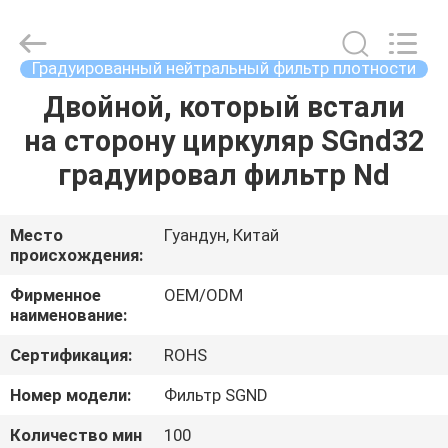
Bright
Shadow
Technology
Ltd..
All
Градуированный нейтральный фильтр плотности
Rights
Reserved.
Двойной, который встали
ДОМ
на сторону циркуляр SGnd32
ПРОДУКТЫ
градуировал фильтр Nd
О
Место
Гуандун, Китай
происхождения:
НАС
Фирменное
OEM/ODM
наименование:
ПУТЕШЕСТВИЕ
Сертификация:
ROHS
ФАБРИКИ
Номер модели:
Фильтр SGND
ПРОВЕРКА
Количество мин
100