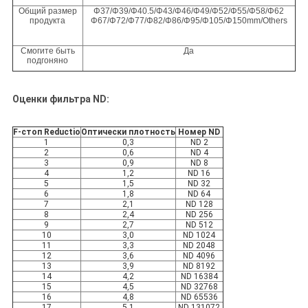
Общий размер
Φ37/Φ39/Φ40.5/Φ43/Φ46/Φ49/Φ52/Φ55/Φ58/Φ62
продукта
Φ67/Φ72/Φ77/Φ82/Φ86/Φ95/Φ105/Φ150mm/Others
Смогите быть
Да
подгоняно
Оценки фильтра ND:
F-стоп Reductio
Оптически плотность
Номер ND
1
0,3
ND 2
2
0,6
ND 4
3
0,9
ND 8
4
1,2
ND 16
5
1,5
ND 32
6
1,8
ND 64
7
2,1
ND 128
8
2,4
ND 256
9
2,7
ND 512
10
3,0
ND 1024
11
3,3
ND 2048
12
3,6
ND 4096
13
3,9
ND 8192
14
4,2
ND 16384
15
4,5
ND 32768
16
4,8
ND 65536
17
5,1
ND 131072