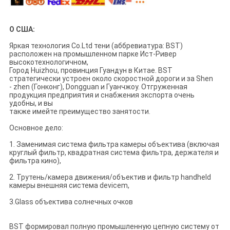
О США:
Яркая технология Co.Ltd тени (аббревиатура: BST)
расположен на промышленном парке Ист-Ривер
высокотехнологичном,
Город Huizhou, провинция Гуандун в Китае. BST
стратегически устроен около скоростной дороги и за Shen
- zhen (Гонконг), Dongguan и Гуанчжоу. Отгруженная
продукция предприятия и снабжения экспорта очень
удобны, и вы
также имейте преимущество занятости.
Основное дело:
1. Заменимая система фильтра камеры объектива (включая
круглый фильтр, квадратная система фильтра, держателя и
фильтра кино),
2. Трутень/камера движения/объектив и фильтр handheld
камеры внешняя система devicem,
3.Glass объектива солнечных очков
BST формировал полную промышленную цепную систему от