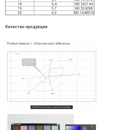
18
5,4
ND 262144
19
5,7
ND 524288
20
6,0
ND 1048576
Качество продукции: