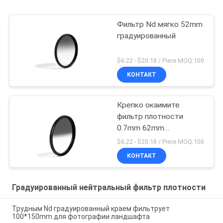
Фильтр Nd мягко 52mm
градуированный
$6.22 - $20.18 / Piece MOQ:100
КОНТАКТ
Крепко окаимите
фильтр плотности
0.7mm 62mm
градуированный
$6.22 - $20.18 / Piece MOQ:100
нейтральный
КОНТАКТ
Градуированный нейтральный фильтр плотности
Трудным Nd градуированный краем фильтрует
100*150mm для фотографии ландшафта