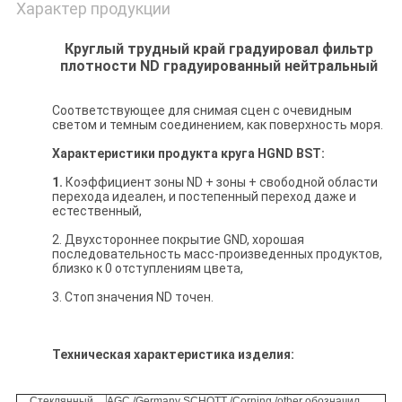
Характер продукции
Круглый трудный край градуировал фильтр
плотности ND градуированный нейтральный
Соответствующее для снимая сцен с очевидным
светом и темным соединением, как поверхность моря.
Характеристики продукта круга HGND BST:
1.
Коэффициент зоны ND + зоны + свободной области
перехода идеален, и постепенный переход даже и
естественный,
2. Двухстороннее покрытие GND, хорошая
последовательность масс-произведенных продуктов,
близко к 0 отступлениям цвета,
3. Стоп значения ND точен.
Техническая характеристика изделия:
Стеклянный
AGC /Germany SCHOTT /Corning /other обозначил