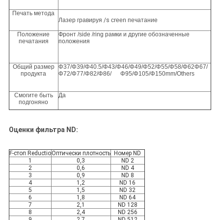
Печать метода
Лазер гравируя
/s
creen печатание
Положение
Фронт /side /ring рамки и другие обозначенные
печатания
положения
Общий размер
Φ37/Φ39/Φ40.5/Φ43/Φ46/Φ49/Φ52/Φ55/Φ58/Φ62Φ67/
продукта
Φ72/Φ77/Φ82/Φ86/ Φ95/Φ105/Φ150mm/Others
Смогите быть
Да
подгоняно
Оценки фильтра ND:
F-стоп Reductio
Оптически плотность
Номер ND
1
0,3
ND 2
2
0,6
ND 4
3
0,9
ND 8
4
1,2
ND 16
5
1,5
ND 32
6
1,8
ND 64
7
2,1
ND 128
8
2,4
ND 256
9
2,7
ND 512