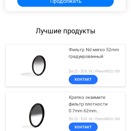
Продолжать
Лучшие продукты
Фильтр Nd мягко 52mm
градуированный
$6.22 - $20.18 / Piece MOQ:100
КОНТАКТ
Крепко окаимите
фильтр плотности
0.7mm 62mm
градуированный
$6.22 - $20.18 / Piece MOQ:100
нейтральный
КОНТАКТ