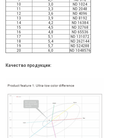
10
3,0
ND 1024
11
3,3
ND 2048
12
3,6
ND 4096
13
3,9
ND 8192
14
4,2
ND 16384
15
4,5
ND 32768
16
4,8
ND 65536
17
5,1
ND 131072
18
5,4
ND 262144
19
5,7
ND 524288
20
6,0
ND 1048576
Качество продукции: