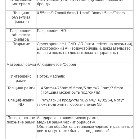
материал
бренды
Толщина
0.55mm/0.7mm/0.8mm/1.1mm/1.3mm/1.5mm/Others
объектива
фильтра
Разрешение
Разрешение HD
объектива
фильтра
Покрытие
Двухстороннее HGND+AR (анти--reflecti на покрытии),
Двухсторонний AF (водоустойчивый, доказательство
масла и покрытие доказательства царапины)
Материал рамки
Алюминиевое /Copper
Интерфейс
Поток /Magnetic
рамки
Толщина рамки
4.5mm/4.75mm/5.5mm/5.9mm/7.0mm/7.5mm
(Толщина может быть подгонять
)
Спецификации
Регулярные продукты ND2/4/8/16/32/64, могут
ND
также подгонять любое значение ND
Поверхностное
Анодирована алюминиевая рамка,
покрытие рамки
Медная рамка чернит обработку,
Обычная обработка штейновые черные, и различные
цвета могут также быть подгонянный.