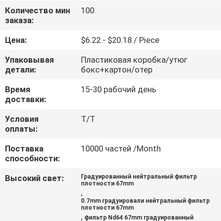
КАЧЕСТВА
Количество мин
100
заказа:
СВЯЖИТЕСЬ
Цена:
$6.22 - $20.18 / Piece
МЫ
Упаковывая
Пластиковая коробка/утюг
детали:
бокс+картон/отер
СПРОСИТЕ
Время
15-30 рабочий день
доставки:
ЦИТАТУ
Условия
Т/Т
оплаты:
КАРТА
Поставка
10000 частей /Month
САЙТА
способности:
Высокий свет:
Градуированный нейтральный фильтр
PRIVACY
плотности 67mm
,
POLICY
0.7mm градуировали нейтральный фильтр
плотности 67mm
,
фильтр Nd64 67mm градуированный