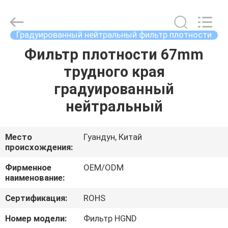
Bright
Shadow
Technology
Ltd..
All
Градуированный нейтральный фильтр плотности
Rights
Reserved.
Фильтр плотности 67mm
ДОМ
трудного края
ПРОДУКТЫ
градуированный
нейтральный
О
НАС
Место
Гуандун, Китай
происхождения:
ПУТЕШЕСТВИЕ
Фирменное
OEM/ODM
наименование:
ФАБРИКИ
Сертификация:
ROHS
ПРОВЕРКА
Номер модели:
Фильтр HGND