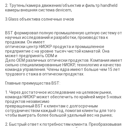
2. Трутень/камера движения/объектив и фильтр handheld
камеры внешняя система devicem,
3.Glass объектива солнечных очков
BST формировал полную промышленную цепную систему от
научных исследований и разработки, производства к
продажам. Он имеет
оптически центр НИОКР продукта и промышленное
предприятие с на уровне тысяч чистой комнатой. Она
может предпринять ODM и
Дело OEM различных оптически продуктов. Компания имеет
сильно специализированные НИОКР, технологию и качество
команда управления. Члены ядра имеют больше чем 15 лет
трудового стажа в оптически продуктах.
Главные преимущества BST:
1. Через достаточное исследование на целевом рынке,
команда НИОКР может обеспечить по крайней мере 5 новых
продуктов независимо
превращенный BST к клиентам с долгосрочным
сотрудничеством каждый год, помогая клиенты для того
чтобы выиграть более большой удельный вес на рынке;
2. Быстрый ответ к потребностям клиента. Преобразовывая