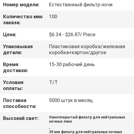
КАЧЕСТВА
Номер модели:
Естественный фильтр ночи
Количество мин
100
СВЯЖИТЕСЬ
заказа:
МЫ
Цена:
$6.34 - $26.87/ Piece
Упаковывая
Пластиковая коробка/железная
СПРОСИТЕ
детали:
коробка+картон/другое
ЦИТАТУ
Время
15-30 рабочий день
доставки:
КАРТА
Условия
T/T
оплаты:
САЙТА
Поставка
5000 штук в месяц
способности:
PRIVACY
Высокий свет:
Нанопокрытый фильтр для нейтральных
POLICY
ночных линз
,
39 мм фильтр для нейтральных ночных