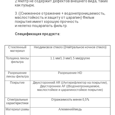
2.Филтр не содержит дефектов внешнего вида, таких
как пузыри;
3. ((Сниженное отражение + водонепроницаемость,
маслостойкость и защиту от царапин) Фильм
покрытия имеет хорошую прочность
и нелегко поцарапать фильтр.
Спецификация продукта:
Стеклянный
Неодимовое стекло ((Нейтральное ночное стекло)
материал
Толщина линзы
1.1 мм/1.3 мм/1.5 мм/другие
фильтра
Разрешение
Разрешение HD
линзы фильтра
Покрытие
Двухсторонний AR ((Антирефлектор на покрытии),
Двустороннее AF ((Водонепроницаемое,
маслостойкое и царапиностойкое покрытие)
Спектральные
Отражаемость менее 0,5%
характеристики
Материал рамы
Алюминий/медь