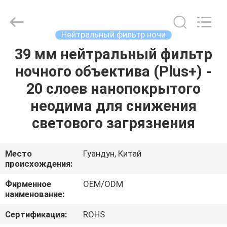
Bright
Shadow
Technology
Ltd..
All
Нейтральный фильтр ночи
Rights
Reserved.
39 мм нейтральный фильтр
ДОМ
ночного объектива (Plus+) -
ПРОДУКТЫ
20 слоев нанопокрытого
неодима для снижения
О
светового загрязнения
НАС
Место
Гуандун, Китай
происхождения:
ПУТЕШЕСТВИЕ
ФАБРИКИ
Фирменное
OEM/ODM
наименование:
ПРОВЕРКА
Сертификация:
ROHS