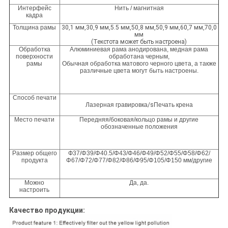
Интерфейс
Нить / магнитная
кадра
Толщина рамы
30,1 мм,30,9 мм,5.5 мм,50,8 мм,50,9 мм,60,7 мм,70,0
мм
(Текстота может быть настроена)
Обработка
Алюминиевая рама анодирована, медная рама
поверхности
обработана черным,
рамы
Обычная обработка матового черного цвета, а также
различные цвета могут быть настроены.
Способ печати
Лазерная гравировка
/s
Печать крена
Место печати
Передняя/боковая/кольцо рамы и другие
обозначенные положения
Размер общего
Ф37/Φ39/Φ40.5/Φ43/Φ46/Φ49/Φ52/Φ55/Φ58/Φ62/
продукта
Φ67/Φ72/Φ77/Φ82/Φ86/Φ95/Φ105/Φ150 мм/другие
Можно
Да, да.
настроить
Качество продукции: