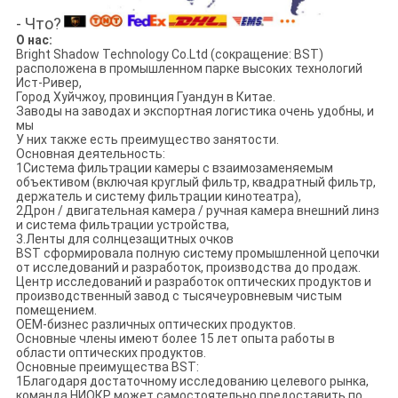
- Что?
О нас:
Bright Shadow Technology Co.Ltd (сокращение: BST)
расположена в промышленном парке высоких технологий
Ист-Ривер,
Город Хуйчжоу, провинция Гуандун в Китае.
Заводы на заводах и экспортная логистика очень удобны, и
мы
У них также есть преимущество занятости.
Основная деятельность:
1Система фильтрации камеры с взаимозаменяемым
объективом (включая круглый фильтр, квадратный фильтр,
держатель и систему фильтрации кинотеатра),
2Дрон / двигательная камера / ручная камера внешний линз
и система фильтрации устройства,
3.Ленты для солнцезащитных очков
BST сформировала полную систему промышленной цепочки
от исследований и разработок, производства до продаж.
Центр исследований и разработок оптических продуктов и
производственный завод с тысячеуровневым чистым
помещением.
OEM-бизнес различных оптических продуктов.
Основные члены имеют более 15 лет опыта работы в
области оптических продуктов.
Основные преимущества BST:
1Благодаря достаточному исследованию целевого рынка,
команда НИОКР может самостоятельно предоставить по