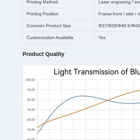
Printing Method
Laser engraving / scr
Printing Position
Frame front / side / 
Common Product Size
Φ37/Φ39/Φ40.5/Φ43
Customization Available
Yes
Product Quality