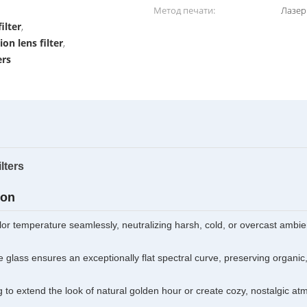
Метод печати:
Лазер
ilter
,
on lens filter
,
ers
lters
ion
r temperature seamlessly, neutralizing harsh, cold, or overcast ambien
lass ensures an exceptionally flat spectral curve, preserving organic, 
 to extend the look of natural golden hour or create cozy, nostalgic a