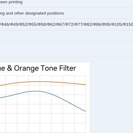
een printing
ring and other designated positions
/Φ46/Φ49/Φ52/Φ55/Φ58/Φ62/Φ67/Φ72/Φ77/Φ82/Φ86/Φ95/Φ105/Φ15