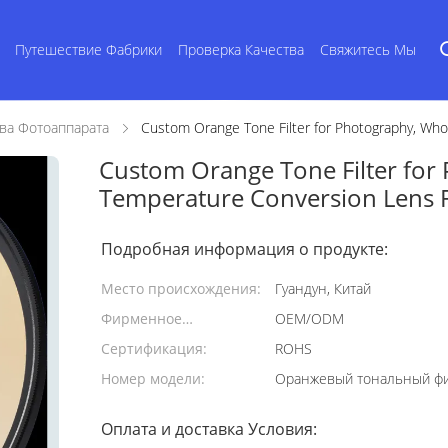
Путешествие Фабрики
Проверка Качества
Свяжитесь Мы
ва Фотоаппарата
Custom Orange Tone Filter for Photography, Who
Custom Orange Tone Filter for
Temperature Conversion Lens Fi
Подробная информация о продукте:
Место происхождения:
Гуандун, Китай
Фирменное
OEM/ODM
наименование:
Сертификация:
ROHS
Номер модели:
Оранжевый тональный ф
Оплата и доставка Условия: