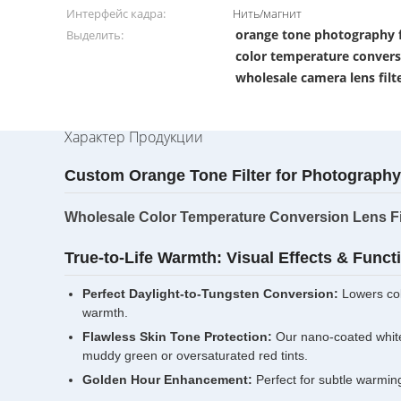
Интерфейс кадра:
Нить/магнит
orange tone photography f
Выделить:
color temperature conversi
wholesale camera lens filt
Характер Продукции
Custom Orange Tone Filter for Photography
Wholesale Color Temperature Conversion Lens Fi
True-to-Life Warmth: Visual Effects & Funct
Perfect Daylight-to-Tungsten Conversion:
Lowers colo
warmth.
Flawless Skin Tone Protection:
Our nano-coated white g
muddy green or oversaturated red tints.
Golden Hour Enhancement:
Perfect for subtle warming