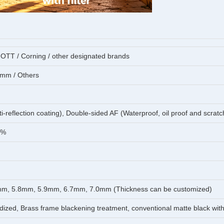
T / Corning / other designated brands
5mm / Others
-reflection coating), Double-sided AF (Waterproof, oil proof and scratc
1%
m, 5.8mm, 5.9mm, 6.7mm, 7.0mm (Thickness can be customized)
zed, Brass frame blackening treatment, conventional matte black with 